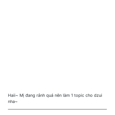
Haii~ Mị đang rảnh quá nên làm 1 topic cho dzui
nha~
_______________________________________________________
_______________________________________________________