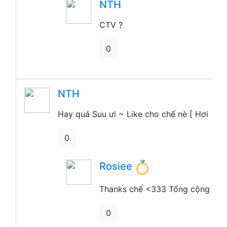
CTV ?
0
Hay quá Suu ưi ~ Like cho chế nè [ Hơi ngắ
0
Rosiee
Thanks chế <333 Tổng cộng là 10
0