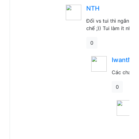
Đối vs tui thì ngắn mờ 
chế ;)) Tui làm ít nhất 
0
IwantNu
Các cháu đ
0