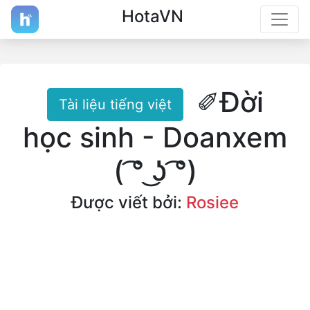
HotaVN
✐Đời
Tài liệu tiếng việt
học sinh - Doanxem
( ͡° ͜ʖ ͡°)
Được viết bởi:
Rosiee