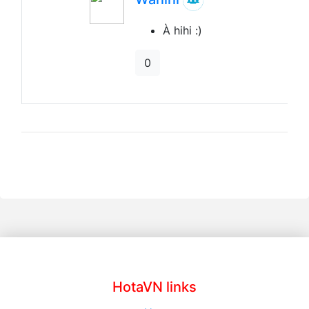
À hihi :)
0
HotaVN links