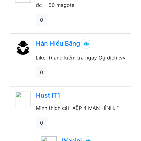
đc + 50 magots
0
Hàn Hiểu Băng
Like :)) and kiểm tra ngay Gg dịch :vv
0
Hust IT1
Mình thích cái "XẾP 4 MÀN HÌNH. "
0
Wanini