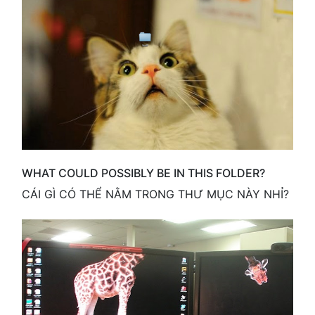
WHAT COULD POSSIBLY BE IN THIS FOLDER?
CÁI GÌ CÓ THỂ NẰM TRONG THƯ MỤC NÀY NHỈ?