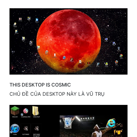
THIS DESKTOP IS COSMIC
CHỦ ĐỀ CỦA DESKTOP NÀY LÀ VŨ TRỤ