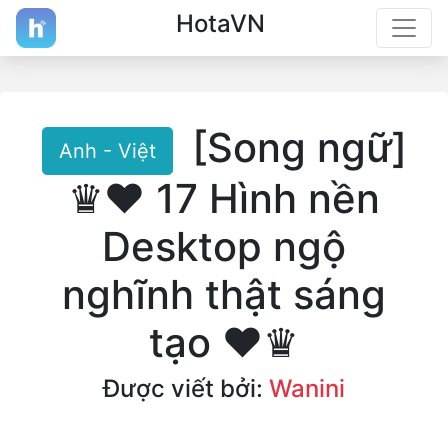
HotaVN
[Song ngữ]
Anh - Việt
♛♥ 17 Hình nền
Desktop ngộ
nghĩnh thật sáng
tạo ♥♛
Được viết bởi:
Wanini