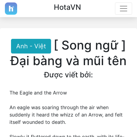
HotaVN
[ Song ngữ ]
Anh - Việt
Đại bàng và mũi tên
Được viết bởi:
The Eagle and the Arrow
An eagle was soaring through the air when
suddenly it heard the whizz of an Arrow, and felt
itself wounded to death.
Slowly it fluttered down to the earth, with its life-