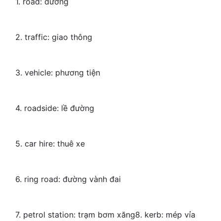
1. road: đường
2. traffic: giao thông
3. vehicle: phương tiện
4. roadside: lề đường
5. car hire: thuê xe
6. ring road: đường vành đai
7. petrol station: trạm bơm xăng8. kerb: mép vỉa