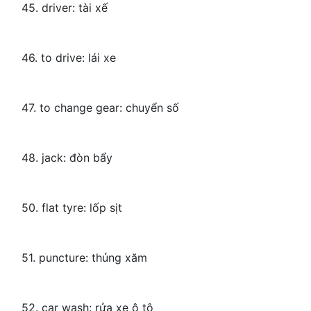
45. driver: tài xế
46. to drive: lái xe
47. to change gear: chuyển số
48. jack: đòn bẩy
50. flat tyre: lốp sịt
51. puncture: thủng xăm
52. car wash: rửa xe ô tô