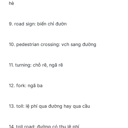
hè
9. road sign: biển chỉ đườn
10. pedestrian crossing: vch sang đường
11. turning: chỗ rẽ, ngã rẽ
12. fork: ngã ba
13. toll: lệ phí qua đường hay qua cầu
14. toll road: đường có thu lệ phí