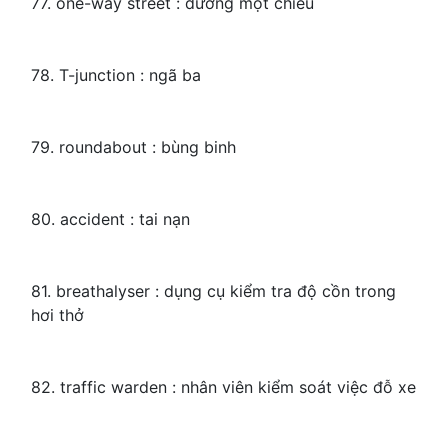
77. one-way street : đường một chiều
78. T-junction : ngã ba
79. roundabout : bùng binh
80. accident : tai nạn
81. breathalyser : dụng cụ kiểm tra độ cồn trong
hơi thở
82. traffic warden : nhân viên kiểm soát việc đỗ xe