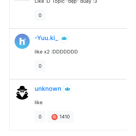
Like :D Topic "đẹp" đuấy :3
0
-Yuu.ki_
like x2 :DDDDDDD
0
unknown
like
1410
0