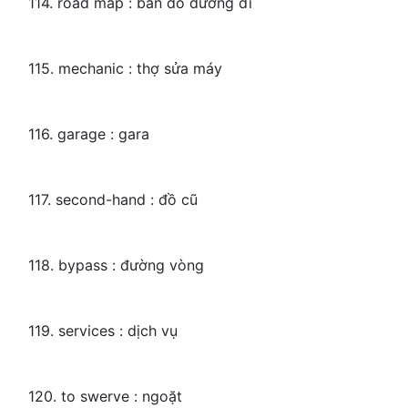
114. road map : bản đồ đường đi
115. mechanic : thợ sửa máy
116. garage : gara
117. second-hand : đồ cũ
118. bypass : đường vòng
119. services : dịch vụ
120. to swerve : ngoặt