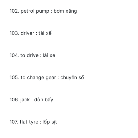
102. petrol pump : bơm xăng
103. driver : tài xế
104. to drive : lái xe
105. to change gear : chuyển số
106. jack : đòn bẩy
107. flat tyre : lốp sịt