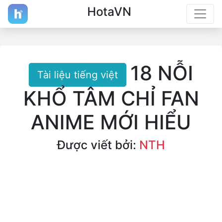
HotaVN
18 NỖI
Tài liệu tiếng việt
KHỔ TÂM CHỈ FAN
ANIME MỚI HIỂU
Được viết bởi: