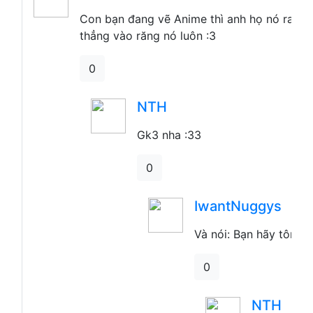
Con bạn đang vẽ Anime thì anh họ nó ra, nó
thẳng vào răng nó luôn :3
0
Gk3 nha :33
0
IwantNuggys
Và nói: Bạn hãy tôn t
0