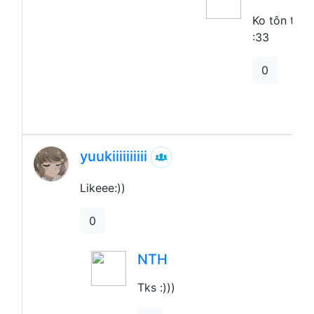
Ko tôn trọ
:33
0
yuukiiiiiiiiii
Likeee:))
0
Tks :)))