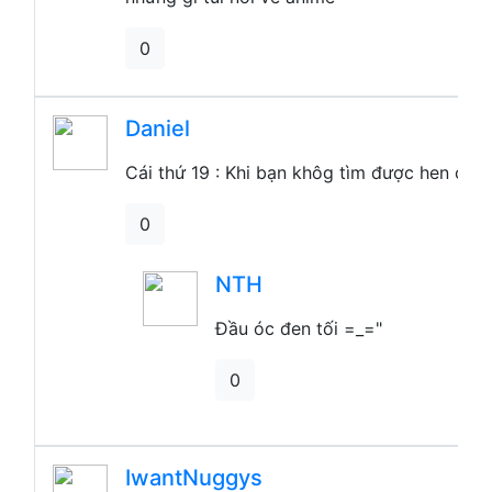
0
Daniel
Cái thứ 19 : Khi bạn khôg tìm được hen của 
0
Đầu óc đen tối =_="
0
IwantNuggys