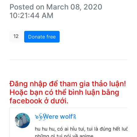
Posted on March 08, 2020
10:21:44 AM
12
Donate free
Đăng nhập để tham gia thảo luận!
Hoặc bạn có thể bình luận bằng
facebook ở dưới.
๖ۣۜ๖ۣۜWere wolf༉
hu hu hu, có ai hỉu tui, tui là đúng hết luôn á
những gì tui nói về anime