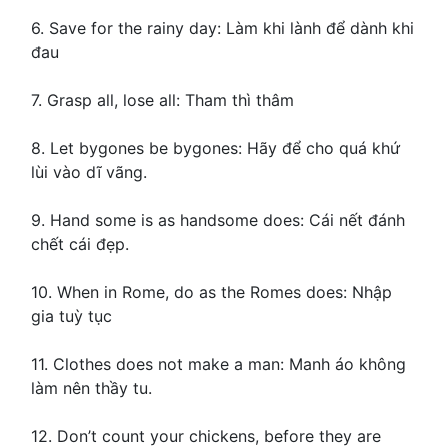
6. Save for the rainy day: Làm khi lành để dành khi
đau
7. Grasp all, lose all: Tham thì thâm
8. Let bygones be bygones: Hãy để cho quá khứ
lùi vào dĩ vãng.
9. Hand some is as handsome does: Cái nết đánh
chết cái đẹp.
10. When in Rome, do as the Romes does: Nhập
gia tuỳ tục
11. Clothes does not make a man: Manh áo không
làm nên thầy tu.
12. Don’t count your chickens, before they are