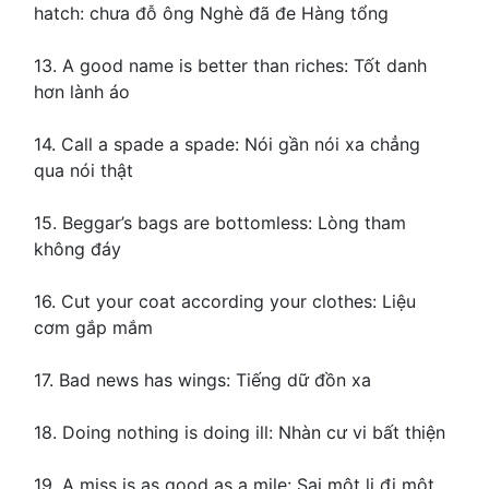
hatch: chưa đỗ ông Nghè đã đe Hàng tổng
13. A good name is better than riches: Tốt danh
hơn lành áo
14. Call a spade a spade: Nói gần nói xa chẳng
qua nói thật
15. Beggar’s bags are bottomless: Lòng tham
không đáy
16. Cut your coat according your clothes: Liệu
cơm gắp mắm
17. Bad news has wings: Tiếng dữ đồn xa
18. Doing nothing is doing ill: Nhàn cư vi bất thiện
19. A miss is as good as a mile: Sai một li đi một