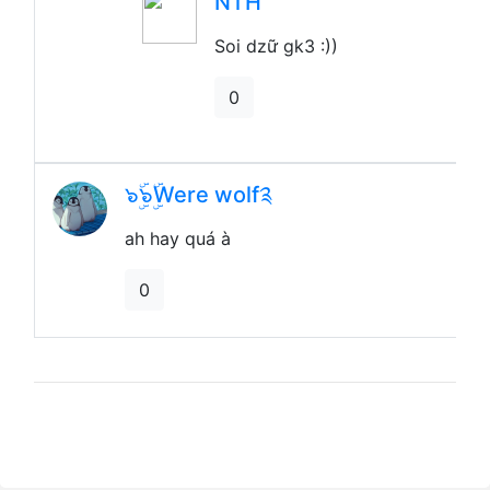
Soi dzữ gk3 :))
0
๖ۣۜ๖ۣۜWere wolf༉
ah hay quá à
0