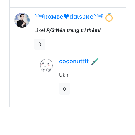
༺ĸαмвe❤dαιѕυĸe༺
Like!
P/S:Nên trang trí thêm!
0
coconutttt
Ukm
0