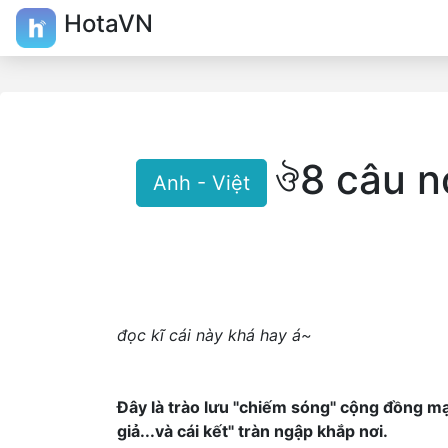
HotaVN
ঔ8 câu n
Anh - Việt
đọc kĩ cái này khá hay á~
Đây là trào lưu "chiếm sóng" cộng đồng mạ
giả...và cái kết" tràn ngập khắp nơi.