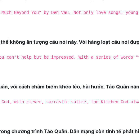
 Much Beyond You" by Den Vau. Not only love songs, young
ể không ấn tượng câu nói này. Với hàng loạt câu nói được
ou can't help but be impressed. With a series of words "
ân, với cách châm biếm khéo léo, hài hước, Táo Quân năm
 God, with clever, sarcastic satire, the Kitchen God alw
trong chương trình Táo Quân. Dân mạng còn tinh tế phát hi