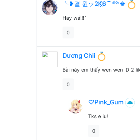
╰❥결 원ッ2K҉6⁀ᶦᵈᵒᶫ♚
Hay wá!!!`
0
Dương Chii
Bài này em thấy wen wen :D 2 lik
0
♡Pink_Gum
Tks e iu!
0