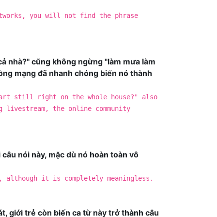
tworks, you will not find the phrase
ng cả nhà?" cũng không ngừng "làm mưa làm
g đồng mạng đã nhanh chóng biến nó thành
art still right on the whole house?" also
g livestream, the online community
 câu nói này, mặc dù nó hoàn toàn vô
, although it is completely meaningless.
, giới trẻ còn biến ca từ này trở thành câu