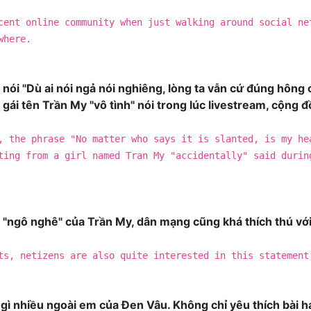
cent online community when just walking around social ne
where.
âu nói "Dù ai nói ngả nói nghiêng, lòng ta vẫn cứ đúng hô
ô gái tên Trần My "vô tình" nói trong lúc livestream, cộn
, the phrase "No matter who says it is slanted, is my he
ting from a girl named Tran My "accidentally" said durin
"ngô nghê" của Trần My, dân mạng cũng khá thích thú với
ts, netizens are also quite interested in this statement
gì nhiều ngoài em của Đen Vâu. Không chỉ yêu thích bài hát