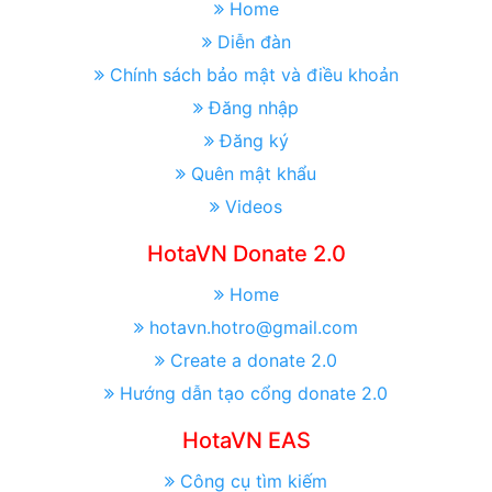
Home
Diễn đàn
Chính sách bảo mật và điều khoản
Đăng nhập
Đăng ký
Quên mật khẩu
Videos
HotaVN Donate 2.0
Home
hotavn.hotro@gmail.com
Create a donate 2.0
Hướng dẫn tạo cổng donate 2.0
HotaVN EAS
Công cụ tìm kiếm