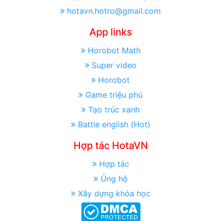
hotavn.hotro@gmail.com
App links
Horobot Math
Super video
Horobot
Game triệu phú
Tạo trúc xanh
Battle english (Hot)
Hợp tác HotaVN
Hợp tác
Ủng hộ
Xây dựng khóa học