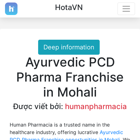
HotaVN
Deep information
Ayurvedic PCD
Pharma Franchise
in Mohali
Được viết bởi:
humanpharmacia
Human Pharmacia is a trusted name in the
healthcare industry, offering lucrative
Ayurvedic
PCD Pharma Franchise opportunities in Mohali
. We