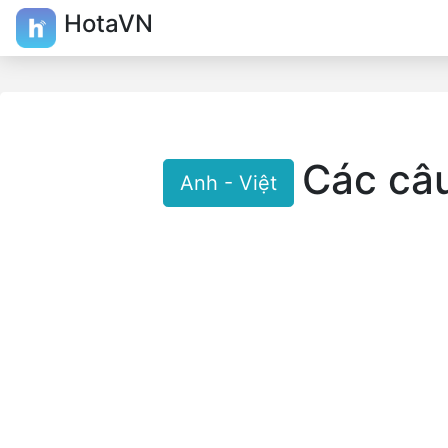
HotaVN
Các câ
Anh - Việt