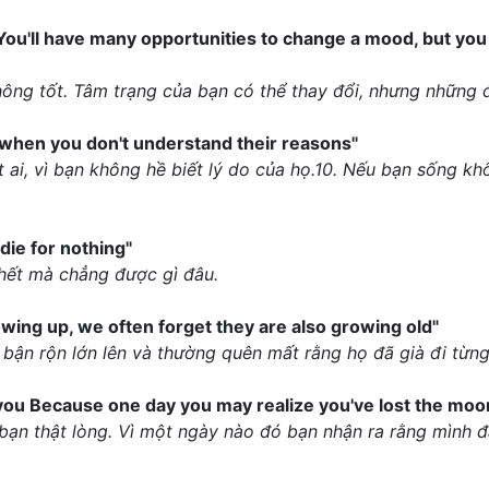
You'll have many opportunities to change a mood, but you
ông tốt. Tâm trạng của bạn có thể thay đổi, nhưng những đi
 when you don't understand their reasons"
ai, vì bạn không hề biết lý do của họ.10. Nếu bạn sống kh
 die for nothing"
chết mà chẳng được gì đâu.
owing up, we often forget they are also growing old"
bận rộn lớn lên và thường quên mất rằng họ đã già đi từng
you Because one day you may realize you've lost the moon
ạn thật lòng. Vì một ngày nào đó bạn nhận ra rằng mình 