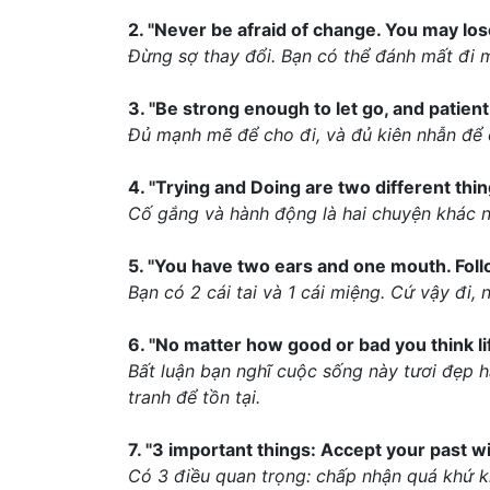
2. "Never be afraid of change. You may l
Đừng sợ thay đổi. Bạn có thể đánh mất đi 
3. "Be strong enough to let go, and patien
Đủ mạnh mẽ để cho đi, và đủ kiên nhẫn để 
4. "Trying and Doing are two different th
Cố gắng và hành động là hai chuyện khác n
5. "You have two ears and one mouth. Follow
Bạn có 2 cái tai và 1 cái miệng. Cứ vậy đi, n
6. "No matter how good or bad you think li
Bất luận bạn nghĩ cuộc sống này tươi đẹp h
tranh để tồn tại.
7. "3 important things: Accept your past w
Có 3 điều quan trọng: chấp nhận quá khứ khô