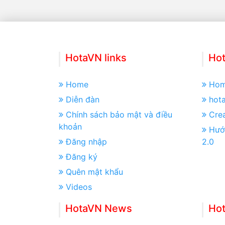
HotaVN links
Hot
Home
Ho
Diễn đàn
hot
Chính sách bảo mật và điều
Crea
khoản
Hướ
Đăng nhập
2.0
Đăng ký
Quên mật khẩu
Videos
HotaVN News
Ho