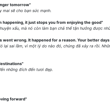
ronger tomorrow"
y mai sẽ cho bạn sức mạnh.
m happening, it just stops you from enjoying the good"
chuyện xấu, mà nó còn làm bạn chả thể tận hưởng được nh
s went wrong. It happened for a reason. Your better days
đó lại sai lầm, vì một lý do nào đó, chúng đã xảy ra rồi. N
destinations"
ến những đích đến tươi đẹp.
oving forward"