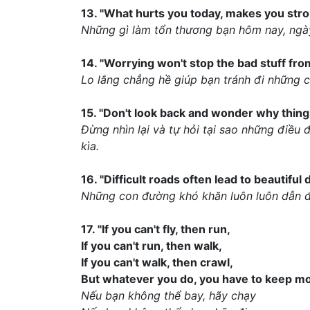
13. "What hurts you today, makes you st
Những gì làm tổn thương bạn hôm nay, ngà
14. "Worrying won't stop the bad stuff fro
Lo lắng chẳng hề giúp bạn tránh đi những 
15. "Don't look back and wonder why thing
Đừng nhìn lại và tự hỏi tại sao những điều 
kìa.
16. "Difficult roads often lead to beautiful 
Những con đường khó khăn luôn luôn dẫn đ
17. "If you can't fly, then run,
If you can't run, then walk,
If you can't walk, then crawl,
But whatever you do, you have to keep m
Nếu bạn không thể bay, hãy chạy