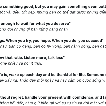
ose something good, but you may gain something even bett
một vài điều tốt đẹp, nhưng bạn có thể đạt được những điề
t enough to wait for what you deserve"
chờ đợi những gì bạn xứng đáng nhận.
ings. When you try, you hope. When you do, you succeed"
hau. Bạn cố gắng, bạn có hy vọng, bạn hành động, bạn gặt
 that ratio. Listen more, talk less"
ghe nhiều và nói ít thôi.
fe is, wake up each day and be thankful for life. Someone
ay xấu xa. Thức dậy mỗi ngày và hãy cảm ơn cuộc sống vì đ
ithout regret, handle your present with confidence, and f
ng hối tiếc, nắm giữ hiện tại với sự tự tin và đối mặt với 