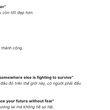
er"
u còn tốt đẹp hơn.
 thành công.
 somewhere else is fighting to survive"
âu đó trên thế giới này, có người phải đấu
ace your future without fear"
tương lai mà không hề sợ hãi.