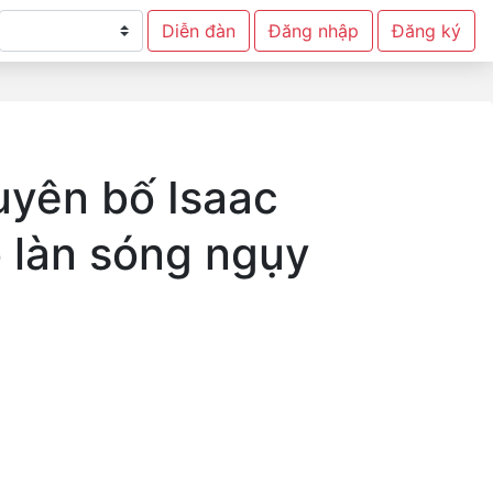
Diễn đàn
Đăng nhập
Đăng ký
uyên bố Isaac
o làn sóng ngụy