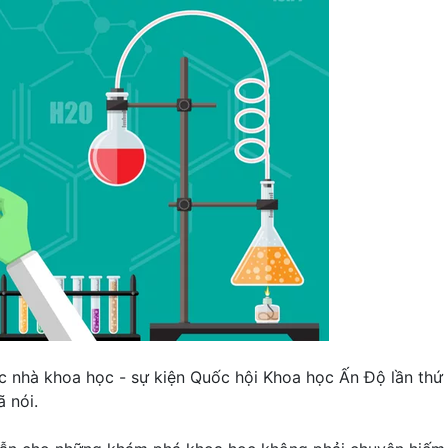
ác nhà khoa học - sự kiện Quốc hội Khoa học Ấn Độ lần thứ
 nói.