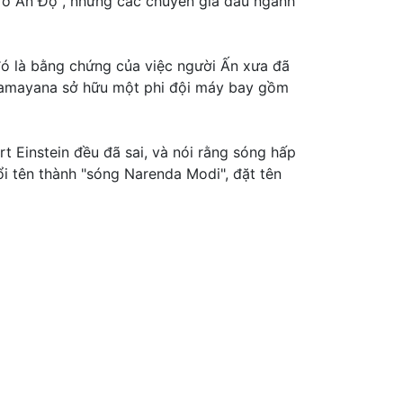
 ở Ấn Độ , nhưng các chuyên gia đầu ngành
đó là bằng chứng của việc người Ấn xưa đã
 Ramayana sở hữu một phi đội máy bay gồm
 Einstein đều đã sai, và nói rằng sóng hấp
ổi tên thành "sóng Narenda Modi", đặt tên