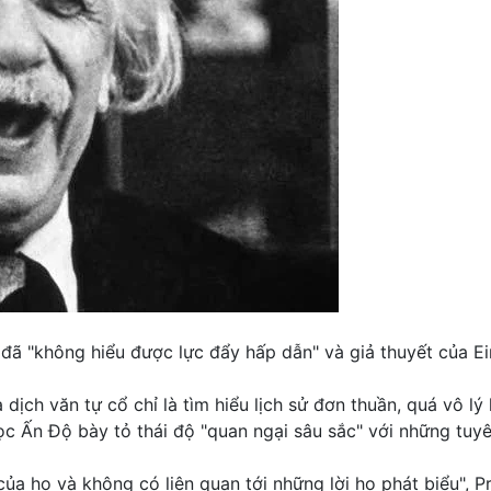
ã "không hiểu được lực đẩy hấp dẫn" và giả thuyết của Ein
 dịch văn tự cổ chỉ là tìm hiểu lịch sử đơn thuần, quá vô lý
ọc Ấn Độ bày tỏ thái độ "quan ngại sâu sắc" với những tuy
ủa họ và không có liên quan tới những lời họ phát biểu", 