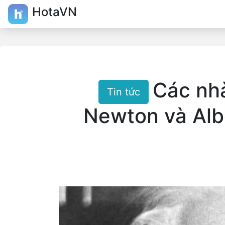
HotaVN
Các nhà
Tin tức
Newton và Albe