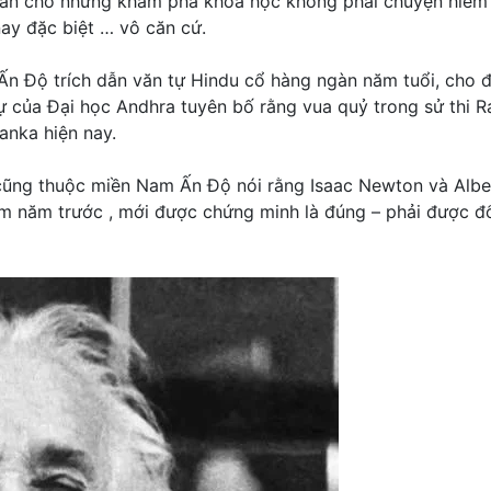
huẫn cho những khám phá khoa học không phải chuyện hiếm
ay đặc biệt … vô căn cứ.
n Độ trích dẫn văn tự Hindu cổ hàng ngàn năm tuổi, cho 
dự của Đại học Andhra tuyên bố rằng vua quỷ trong sử thi
anka hiện nay.
cũng thuộc miền Nam Ấn Độ nói rằng Isaac Newton và Albert
răm năm trước , mới được chứng minh là đúng – phải được đ