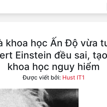
 khoa học Ấn Độ vừa t
rt Einstein đều sai, tạ
khoa học nguy hiểm
Được viết bởi:
Hust IT1