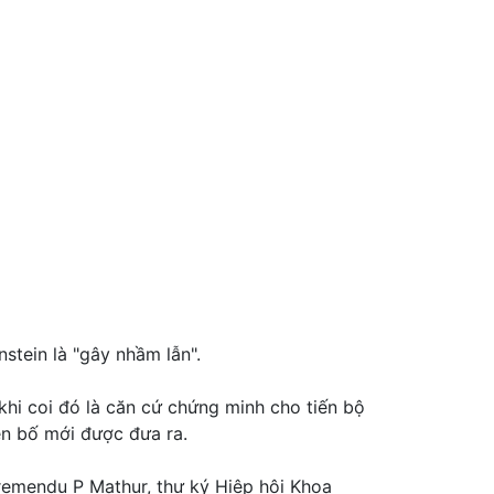
stein là "gây nhầm lẫn".
 khi coi đó là căn cứ chứng minh cho tiến bộ
ên bố mới được đưa ra.
Premendu P Mathur, thư ký Hiệp hội Khoa