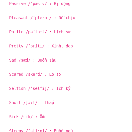
Passive /’pæsiv/ : Bị động
Pleasant /’pleznt/ : Dễ chịu
Polite /pə’laɪt/ : Lịch sự
Pretty /’priti/ : Xinh, đẹp
Sad /sæd/ : Buồn sầu
Scared /skerd/ : Lo sợ
Selfish /’selfiʃ/ : Ích kỷ
Short /ʃɔ:t/ : Thấp
Sick /sik/ : Ốm
Sleepy /’sli:pi/ : Buồn ngủ