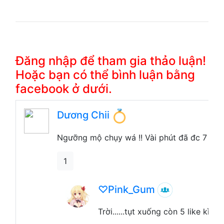
Đăng nhập để tham gia thảo luận!
Hoặc bạn có thể bình luận bằng
facebook ở dưới.
Dương Chii
Ngưỡng mộ chụy wá !! Vài phút đã đc 7 like
1
♡Pink_Gum
Trời......tụt xuống còn 5 like kìa h