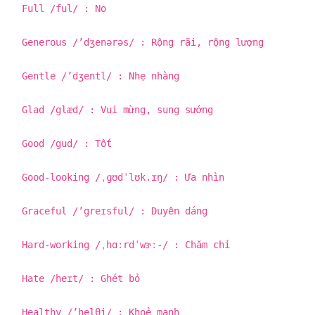
Full /ful/ : No
Generous /’dʒenərəs/ : Rộng rãi, rộng lượng
Gentle /’dʒentl/ : Nhẹ nhàng
Glad /glæd/ : Vui mừng, sung sướng
Good /gud/ : Tốt
Good-looking /ˌɡʊdˈlʊk.ɪŋ/ : Ưa nhìn
Graceful /’greɪsful/ : Duyên dáng
Hard-working /ˌhɑːrdˈwɝː-/ : Chăm chỉ
Hate /heɪt/ : Ghét bỏ
Healthy /’helθi/ : Khoẻ mạnh