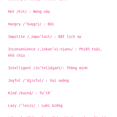
Hot /hɔt/ : Nóng nảy
Hungry /’hʌɳgri/ : Đói
Impolite /,impə’laɪt/ : Bất lịch sự
Inconvenience /,inkən’vi:njəns/ : Phiền toái,
khó chịu
Intelligent /in’telidʒənt/: Thông minh
Joyful /’dʒɔɪful/ : Vui sướng
Kind /kaɪnd/ : Tử tế
Lazy /’leɪzi/ : Lười biếng