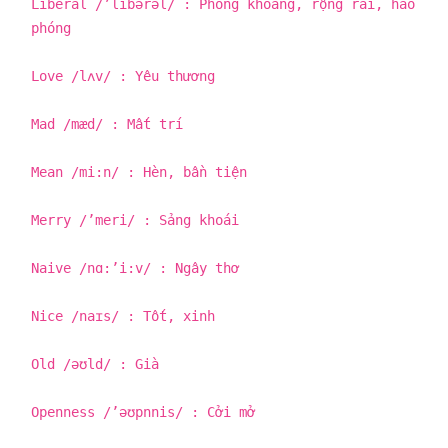
Liberal /’libərəl/ : Phóng khoáng, rộng rãi, hào
phóng
Love /lʌv/ : Yêu thương
Mad /mæd/ : Mất trí
Mean /mi:n/ : Hèn, bần tiện
Merry /’meri/ : Sảng khoái
Naive /nɑ:’i:v/ : Ngây thơ
Nice /naɪs/ : Tốt, xinh
Old /əʊld/ : Già
Openness /’əʊpnnis/ : Cởi mở