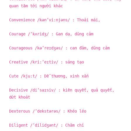
quan tâm tới người khác
Convenience /kən’vi:njəns/ : Thoải mái,
Courage /’kʌridʒ/ : Gan dạ, dũng cảm
Courageous /kə’reɪdʒəs/ : can đảm, dũng cảm
Creative /kri:’eɪtiv/ : sáng tạo
Cute /kju:t/ : Dễ thương, xinh xắn
Decisive /di’saɪsiv/ : kiên quyết, quả quyết,
dứt khoát
Dexterous /’dekstərəs/ : Khéo léo
Diligent /’dilidʒənt/ : Chăm chỉ