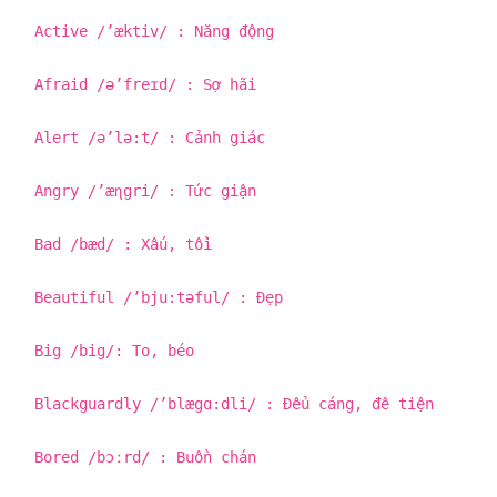
Active /’æktiv/ : Năng động
Afraid /ə’freɪd/ : Sợ hãi
Alert /ə’lə:t/ : Cảnh giác
Angry /’æɳgri/ : Tức giận
Bad /bæd/ : Xấu, tồi
Beautiful /’bju:təful/ : Đẹp
Big /big/: To, béo
Blackguardly /’blægɑ:dli/ : Đểu cáng, đê tiện
Bored /bɔːrd/ : Buồn chán