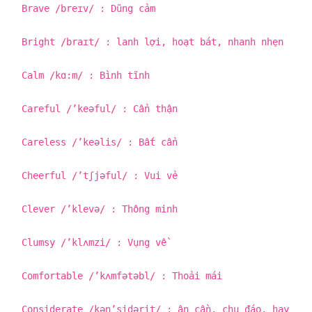
Brave /breɪv/ : Dũng cảm
Bright /braɪt/ : lanh lợi, hoạt bát, nhanh nhẹn
Calm /kɑ:m/ : Bình tĩnh
Careful /’keəful/ : Cẩn thận
Careless /’keəlis/ : Bất cẩn
Cheerful /’tʃjəful/ : Vui vẻ
Clever /’klevə/ : Thông minh
Clumsy /’klʌmzi/ : Vụng về
Comfortable /’kʌmfətəbl/ : Thoải mái
Considerate /kən’sidərit/ : ân cần, chu đáo, hay