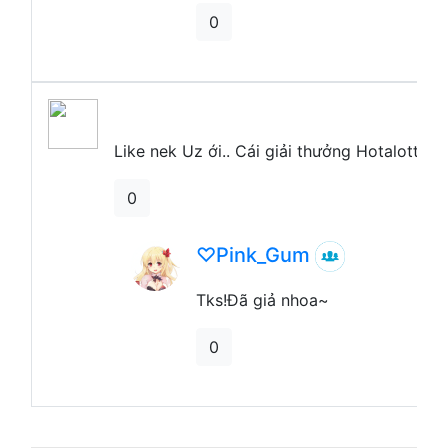
0
​ ​
Like nek Uz ới.. Cái giải thưởng Hotalott í 
0
♡Pink_Gum
Tks!Đã giả nhoa~
0