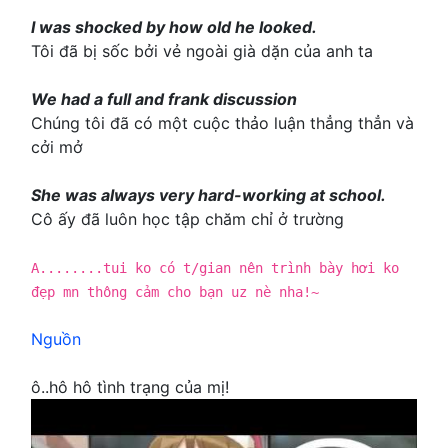
I was shocked by how old he looked.
Tôi đã bị sốc bởi vẻ ngoài già dặn của anh ta
We had a full and frank discussion
Chúng tôi đã có một cuộc thảo luận thẳng thẳn và
cởi mở
She was always very hard-working at school.
Cô ấy đã luôn học tập chăm chỉ ở trường
A........tui ko có t/gian nên trình bày hơi ko
đẹp mn thông cảm cho bạn uz nè nha!~
Nguồn
ô..hô hô tình trạng của mị!