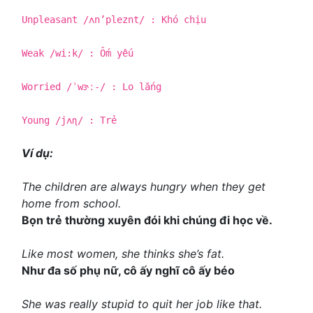
Unpleasant /ʌn’pleznt/ : Khó chịu
Weak /wi:k/ : Ốm yếu
Worried /ˈwɝː-/ : Lo lắng
Young /jʌɳ/ : Trẻ
Ví dụ:
The children are always hungry when they get
home from school.
Bọn trẻ thường xuyên đói khi chúng đi học về.
Like most women, she thinks she’s fat.
Như đa số phụ nữ, cô ấy nghĩ cô ấy béo
She was really stupid to quit her job like that.