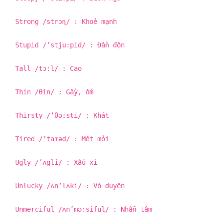
Strong /strɔɳ/ : Khoẻ mạnh
Stupid /’stju:pid/ : Đần độn
Tall /tɔ:l/ : Cao
Thin /θin/ : Gầy, ốm
Thirsty /’θə:sti/ : Khát
Tired /’taɪəd/ : Mệt mỏi
Ugly /’ʌgli/ : Xấu xí
Unlucky /ʌn’lʌki/ : Vô duyên
Unmerciful /ʌn’mə:siful/ : Nhẫn tâm