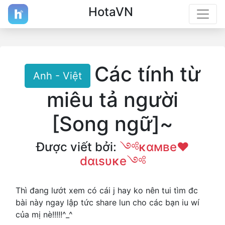
HotaVN
Các tính từ
Anh - Việt
miêu tả người
[Song ngữ]~
Được viết bởi:
༺ĸαмвe❤
dαιѕυĸe༺
Thì đang lướt xem có cái j hay ko nên tui tìm đc
bài này ngay lập tức share lun cho các bạn iu wí
của mị nè!!!!!^_^