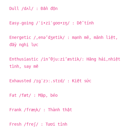
Dull /dʌl/ : Đần độn
Easy-going /ˈi•ziˈɡoʊ•ɪŋ/ : Dễ tính
Energetic /,enə’dʒetik/ : mạnh mẽ, mãnh liệt,
đầy nghị lực
Enthusiastic /in’θju:zi’æstik/: Hăng hái,nhiệt
tình, say mê
Exhausted /ɪɡˈzɔː.stɪd/ : Kiệt sức
Fat /fæt/ : Mập, béo
Frank /fræɳk/ : Thành thật
Fresh /freʃ/ : Tươi tỉnh