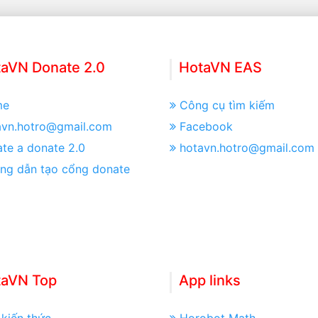
aVN Donate 2.0
HotaVN EAS
me
Công cụ tìm kiếm
avn.hotro@gmail.com
Facebook
te a donate 2.0
hotavn.hotro@gmail.com
ng dẫn tạo cổng donate
taVN Top
App links