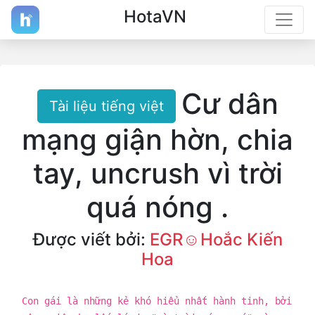
HotaVN
Cư dân
Tài liệu tiếng việt
mạng giận hờn, chia
tay, uncrush vì trời
quá nóng .
Được viết bởi:
EGR☺Hoắc Kiến
Hoa
Con gái là những kẻ khó hiểu nhất hành tinh, bởi