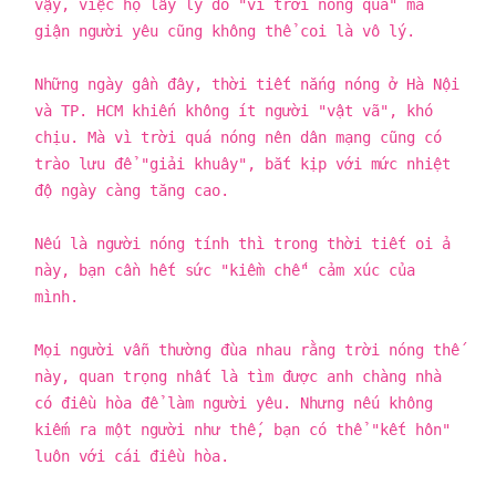
vậy, việc họ lấy lý do "vì trời nóng quá" mà
giận người yêu cũng không thể coi là vô lý.
Những ngày gần đây, thời tiết nắng nóng ở Hà Nội
và TP. HCM khiến không ít người "vật vã", khó
chịu. Mà vì trời quá nóng nên dân mạng cũng có
trào lưu để "giải khuây", bắt kịp với mức nhiệt
độ ngày càng tăng cao.
Nếu là người nóng tính thì trong thời tiết oi ả
này, bạn cần hết sức "kiềm chế" cảm xúc của
mình.
Mọi người vẫn thường đùa nhau rằng trời nóng thế
này, quan trọng nhất là tìm được anh chàng nhà
có điều hòa để làm người yêu. Nhưng nếu không
kiếm ra một người như thế, bạn có thể "kết hôn"
luôn với cái điều hòa.