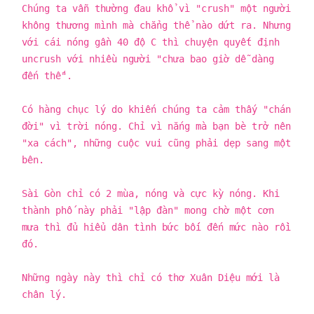
Chúng ta vẫn thường đau khổ vì "crush" một người
không thương mình mà chẳng thể nào dứt ra. Nhưng
với cái nóng gần 40 độ C thì chuyện quyết định
uncrush với nhiều người "chưa bao giờ dễ dàng
đến thế".
Có hàng chục lý do khiến chúng ta cảm thấy "chán
đời" vì trời nóng. Chỉ vì nắng mà bạn bè trở nên
"xa cách", những cuộc vui cũng phải dẹp sang một
bên.
Sài Gòn chỉ có 2 mùa, nóng và cực kỳ nóng. Khi
thành phố này phải "lập đàn" mong chờ một cơn
mưa thì đủ hiểu dân tình bức bối đến mức nào rồi
đó.
Những ngày này thì chỉ có thơ Xuân Diệu mới là
chân lý.