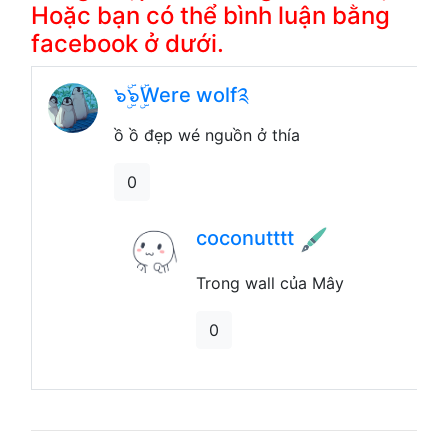
Hoặc bạn có thể bình luận bằng
facebook ở dưới.
๖ۣۜ๖ۣۜWere wolf༉
ồ ồ đẹp wé nguồn ở thía
0
coconutttt
Trong wall của Mây
0