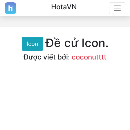
HotaVN
Đề cử Icon.
Icon
Được viết bởi:
coconutttt