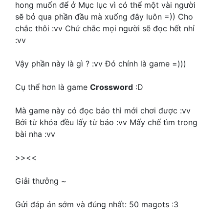
hong muốn để ở Mục lục vì có thể một vài người
sẽ bỏ qua phần đầu mà xuống đây luôn =)) Cho
chắc thôi :vv Chứ chắc mọi người sẽ đọc hết nhỉ
:vv
Vậy phần này là gì ? :vv Đó chính là game =)))
Cụ thể hơn là game
Crossword
:D
Mà game này có đọc báo thì mới chơi được :vv
Bởi từ khóa đều lấy từ báo :vv Mấy chế tìm trong
bài nha :vv
>><<
Giải thưởng ~
Gửi đáp án sớm và đúng nhất: 50 magots :3