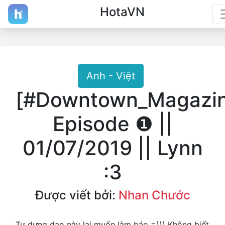
HotaVN
Anh - Việt
[#Downtown_Magazi
Episode ❶ ||
01/07/2019 || Lynn
:3
Được viết bởi:
Nhan Chước
Tự dưng dạo này lại muốn làm báo =))) Không biết