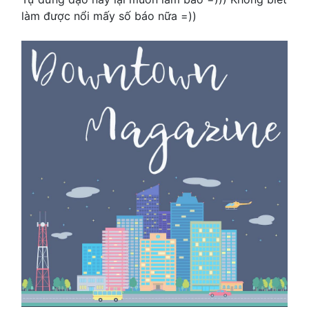
làm được nổi mấy số báo nữa =))