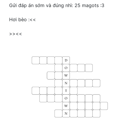
Gửi đáp án sớm và đúng nhì: 25 magots :3
Hơi bèo :<<
>><<