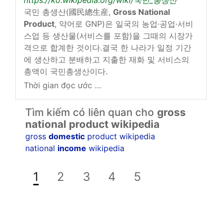
국민 총생산(國民總生産,
Gross National
Product
, 약어로 GNP)은 일국의 농업·공업·서비
스업 등 생산물(서비스를 포함)을 그때의 시장가
격으로 합계한 것이다.결국 한 나라가 일정 기간
에 생산하고 분배하고 지출한 재화 및 서비스의
총액이 국민총생산이다.
Thời gian đọc ước tính: 2 phút
Tìm kiếm có liên quan cho
gross
national product wikipedia
gross
domestic
product wikipedia
national
income
wikipedia
1
2
3
4
5