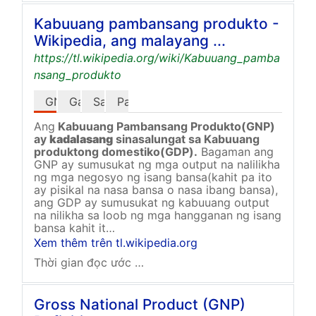
Kabuuang pambansang produkto -
Wikipedia, ang malayang ...
https://tl.wikipedia.org/wiki/Kabuuang_pamba
nsang_produkto
GNP vs. GDP
Gamit
Sanggunian
Panlabas Na Kawing
Ang
Kabuuang Pambansang Produkto(GNP)
ay
kadalasang
sinasalungat sa Kabuuang
produktong domestiko(GDP).
Bagaman ang
GNP ay sumusukat ng mga output na nalilikha
ng mga negosyo ng isang bansa(kahit pa ito
ay pisikal na nasa bansa o nasa ibang bansa),
ang GDP ay sumusukat ng kabuuang output
na nilikha sa loob ng mga hangganan ng isang
bansa kahit it…
Xem thêm trên tl.wikipedia.org
Thời gian đọc ước tính: 3 phút
Gross National Product (GNP)