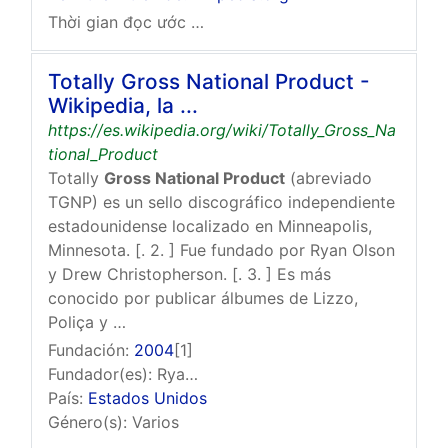
Thời gian đọc ước tính: 8 phút
Totally Gross National Product -
Wikipedia, la ...
https://es.wikipedia.org/wiki/Totally_Gross_Na
tional_Product
Totally
Gross National Product
(abreviado
TGNP) es un sello discográfico independiente
estadounidense localizado en Minneapolis,
Minnesota. [. 2. ] Fue fundado por Ryan Olson
y Drew Christopherson. [. 3. ] Es más
conocido por publicar álbumes de Lizzo,
Poliça y …
Fundación:
2004
[1]​
Fundador(es): Ryan Olson, Drew Christopherson
País:
Estados Unidos
Género(s): Varios