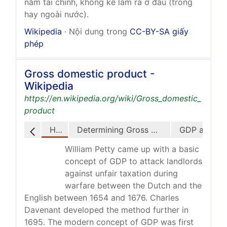
năm tài chính, không kể làm ra ở đâu (trong
hay ngoài nước).
Wikipedia
· Nội dung trong
CC-BY-SA giấy
phép
Gross domestic product -
Wikipedia
https://en.wikipedia.org/wiki/Gross_domestic_
product
History
Determining Gross Domestic Product
GDP and GNI
William Petty came up with a basic
concept of GDP to attack landlords
against unfair taxation during
warfare between the Dutch and the
English between 1654 and 1676. Charles
Davenant developed the method further in
1695. The modern concept of GDP was first