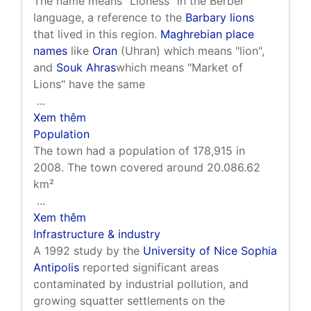
The name means "Lioness" in the Berber
language, a reference to the
Barbary lions
that lived in this region.
Maghrebian
place
names
like
Oran
(Uhran) which means "lion",
and
Souk Ahras
which means "Market of
Lions" have the same
...
Xem thêm
Population
The town had a population of 178,915 in
2008. The town covered around 20.086.62
km²
...
Xem thêm
Infrastructure & industry
A 1992 study by the
University of Nice Sophia
Antipolis
reported significant areas
contaminated by industrial pollution, and
growing squatter settlements on the