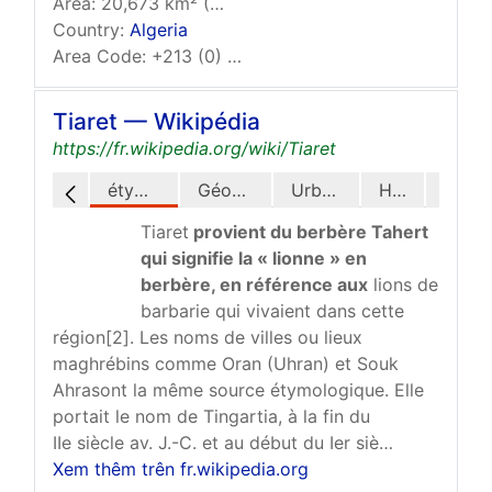
Area: 20,673 km² (7,982 sq mi)
Country:
Algeria
Area Code: +213 (0) 46
Tiaret — Wikipédia
https://fr.wikipedia.org/wiki/Tiaret
étymologie
Géographie
Urbanisme
Histoire
Éducation
Tiaret
provient
du berbère Tahert
qui signifie la « lionne » en
berbère, en référence aux
lions de
barbarie qui vivaient dans cette
région[2]. Les noms de villes ou lieux
maghrébins comme Oran (Uhran) et Souk
Ahrasont la même source étymologique. Elle
portait le nom de Tingartia, à la fin du
IIe siècle av. J.-C. et au début du Ier siè…
Xem thêm trên fr.wikipedia.org