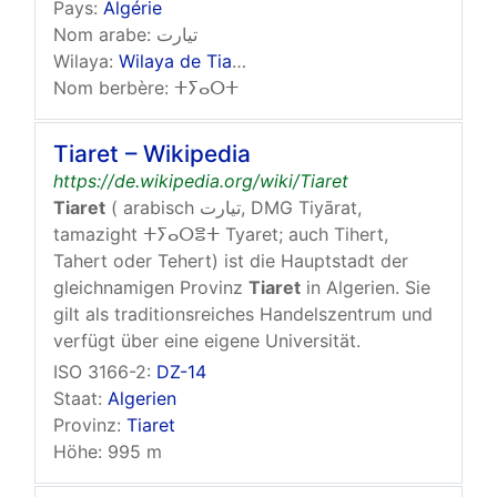
Pays:
Algérie
Nom arabe: تيارت
Wilaya:
Wilaya de Tiaret
Nom berbère: ⵜⵢⴰⵔⵜ
Tiaret – Wikipedia
https://de.wikipedia.org/wiki/Tiaret
Tiaret
( arabisch تيارت, DMG Tiyārat,
tamazight ⵜⵢⴰⵔⴻⵜ Tyaret; auch Tihert,
Tahert oder Tehert) ist die Hauptstadt der
gleichnamigen Provinz
Tiaret
in Algerien. Sie
gilt als traditionsreiches Handelszentrum und
verfügt über eine eigene Universität.
ISO 3166-2:
DZ-14
Staat:
Algerien
Provinz:
Tiaret
Höhe: 995 m