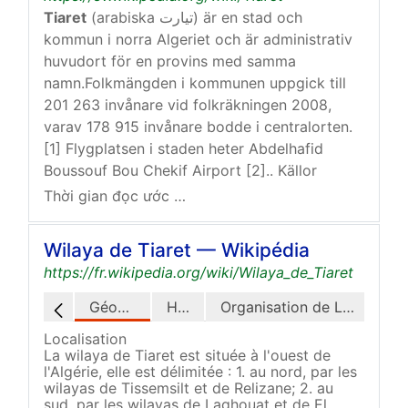
Tiaret
(arabiska تيارت) är en stad och
kommun i norra Algeriet och är administrativ
huvudort för en provins med samma
namn.Folkmängden i kommunen uppgick till
201 263 invånare vid folkräkningen 2008,
varav 178 915 invånare bodde i centralorten.
[1] Flygplatsen i staden heter Abdelhafid
Boussouf Bou Chekif Airport [2].. Källor
Thời gian đọc ước tính: 40 giây
Wilaya de Tiaret — Wikipédia
https://fr.wikipedia.org/wiki/Wilaya_de_Tiaret
Géographie
Histoire
Organisation de La Wilaya
Localisation
La wilaya de Tiaret est située à l'ouest de
l'Algérie, elle est délimitée : 1. au nord, par les
wilayas de Tissemsilt et de Relizane; 2. au
sud, par les wilayas de Laghouat et de El