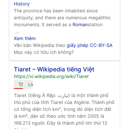
History
The province has been inhabited since
antiquity, and there are numerous megalithic
monuments. It served as a
Roman
station
...
Xem thêm
Văn bản Wikipedia theo
giấy phép CC-BY-SA
Mục này có hữu ích không?
Tiaret – Wikipedia tiếng Việt
https://vi.wikipedia.org/wiki/Tiaret
Tổng quan
Liên kết ngoài
Tiaret (tiếng Ả Rập: تيارت) là một thành phố
thủ phủ của tỉnh Tiaret của Algérie. Thành phố
có tổng diện tích km², trong đó diện tích đất
là km², dân số theo ước tính năm 2005 là
198.213 người. Đây là thành phố lớn thứ 13