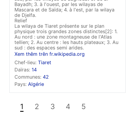
Bayadh; 3. à l'ouest, par les wilayas de
Mascara et de Saïda; 4. à l'est, par la wilaya
de Djelfa.
Relief
La wilaya de Tiaret présente sur le plan
physique trois grandes zones distinctes[2]: 1.
Au nord : une zone montagneuse de l'Atlas
tellien; 2. Au centre : les hauts plateaux; 3. Au
sud : des espaces semi arides.
Xem thêm trên fr.wikipedia.org
Chef-lieu:
Tiaret
Daïras:
14
Communes:
42
Pays:
Algérie
1
2
3
4
5