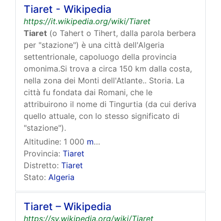
Tiaret - Wikipedia
https://it.wikipedia.org/wiki/Tiaret
Tiaret
(o Tahert o Tihert, dalla parola berbera
per "stazione") è una città dell'Algeria
settentrionale, capoluogo della provincia
omonima.Si trova a circa 150 km dalla costa,
nella zona dei Monti dell'Atlante.. Storia. La
città fu fondata dai Romani, che le
attribuirono il nome di Tingurtia (da cui deriva
quello attuale, con lo stesso significato di
"stazione").
Altitudine:
1 000
m
s.l.m.
Provincia:
Tiaret
Distretto:
Tiaret
Stato:
Algeria
Tiaret – Wikipedia
https://sv.wikipedia.org/wiki/Tiaret