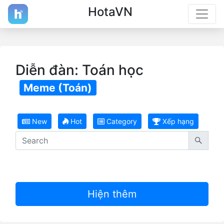
HotaVN
Diễn đàn: Toán học
Meme (Toán)
New
Hot
Category
Xếp hạng
Hiện thêm