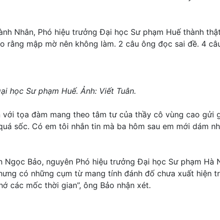
h Nhân, Phó hiệu trưởng Đại học Sư phạm Huế thành thật 
ho rằng mập mờ nên không làm. 2 câu ông đọc sai đề. 4 câ
i học Sư phạm Huế. Ảnh: Viết Tuân.
n với tọa đàm mang theo tâm tư của thầy cô vùng cao gửi 
ì quá sốc. Có em tôi nhắn tin mà ba hôm sau em mới dám nhắ
inh Ngọc Bảo, nguyên Phó hiệu trưởng Đại học Sư phạm Hà 
Nhưng có những cụm từ mang tính đánh đố chưa xuất hiện tr
ớ các mốc thời gian”, ông Bảo nhận xét.