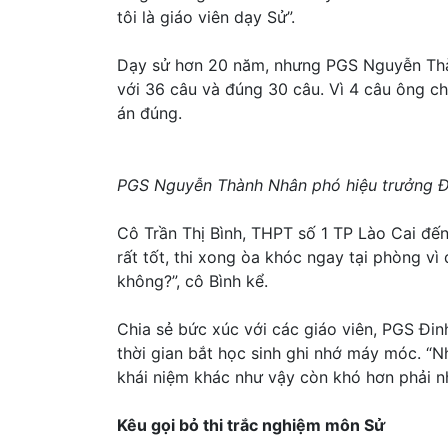
tôi là giáo viên dạy Sử”.
Dạy sử hơn 20 năm, nhưng PGS Nguyễn Thàn
với 36 câu và đúng 30 câu. Vì 4 câu ông c
án đúng.
PGS Nguyễn Thành Nhân phó hiệu trưởng Đạ
Cô Trần Thị Bình, THPT số 1 TP Lào Cai đế
rất tốt, thi xong òa khóc ngay tại phòng v
không?”, cô Bình kể.
Chia sẻ bức xúc với các giáo viên, PGS Đ
thời gian bắt học sinh ghi nhớ máy móc. “
khái niệm khác như vậy còn khó hơn phải nh
Kêu gọi bỏ thi trắc nghiệm môn Sử