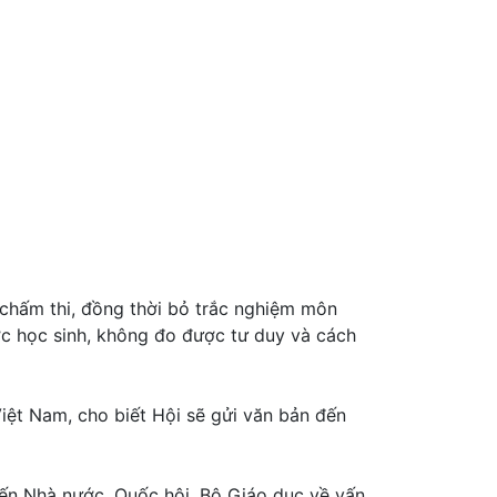
à chấm thi, đồng thời bỏ trắc nghiệm môn
ược học sinh, không đo được tư duy và cách
Việt Nam, cho biết Hội sẽ gửi văn bản đến
đến Nhà nước, Quốc hội, Bộ Giáo dục về vấn