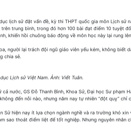
 dục lịch sử đặt vấn đề, kỳ thi THPT quốc gia môn Lịch s
m trên trung bình, trong đó hơn 100 bài đạt điểm 10 tuyệt đ
ình, khiến hồi chuông báo động về môn học này lại rung lên
oa, người lại trách đội ngũ giáo viên yếu kém, không biết d
g chia sẻ.
dục Lịch sử Việt Nam. Ảnh: Viết Tuân.
 cả nước, GS Đỗ Thanh Bình, Khoa Sử, Đại học Sư phạm Hà 
không đến nỗi nào, nhưng năm nay tự nhiên “đột quỵ” chỉ cò
ôn Sử hiện nay ít lựa chọn ngành nghề và ra trường khó xin
t làm sao thoát điểm liệt để tốt nghiệp. Nhưng nguyên nhân