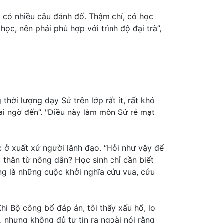
à có nhiều câu đánh đố. Thậm chí, có học
ọc, nên phải phù hợp với trình độ đại trà”,
ời lượng dạy Sử trên lớp rất ít, rất khó
 ai ngờ đến”. "Điều này làm môn Sử rẻ mạt
.
ở xuất xứ người lãnh đạo. “Hỏi như vậy để
 thân từ nông dân? Học sinh chỉ cần biết
ng là những cuộc khởi nghĩa cứu vua, cứu
hi Bộ công bố đáp án, tôi thấy xấu hổ, lo
, nhưng không đủ tự tin ra ngoài nói rằng