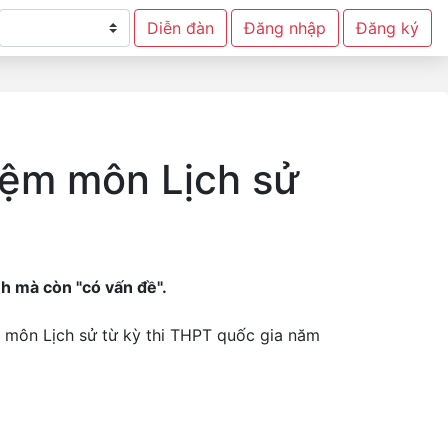
Diễn đàn
Đăng nhập
Đăng ký
hiệm môn Lịch sử
nh mà còn "có vấn đề".
g môn Lịch sử từ kỳ thi THPT quốc gia năm