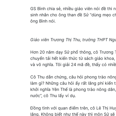
GS Bình chia sẻ, nhiều giáo viên nói đề th
sinh nhắn cho ông than đề Sử “dùng mẹo chơi
ông Bình nói.
Giáo viên Trương Thị Thu, trường THPT Ngu
Hơn 20 năm dạy Sử phổ thông, cô Trương Th
chuyển tải hết kiến thức từ sách giáo khoa,
và vô nghĩa. Tôi giải 24 mã đề, thấy có nhi
Cô Thu dẫn chứng, câu hỏi phong trào nôn
làm gì? Những câu hỏi ấy rất lãng phí kiến
khởi nghĩa Yên Thế là phong trào nông dân
nước”, cô Thu lấy ví dụ.
Đồng tình với quan điểm trên, cô Lê Thị Hu
lắng. Không biết như thế này thì môn Sử sẽ