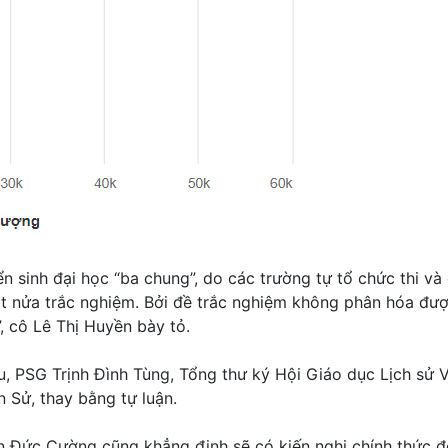
ển sinh đại học “ba chung”, do các trường tự tổ chức thi v
ữ một nửa trắc nghiệm. Bởi đề trắc nghiệm không phân hóa đ
, cô Lê Thị Huyền bày tỏ.
u, PSG Trịnh Đình Tùng, Tổng thư ký Hội Giáo dục Lịch sử 
 Sử, thay bằng tự luận.
ần Đức Cường cũng khẳng định sẽ có kiến nghị chính thức 