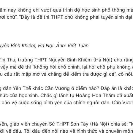
i năm nay không chỉ vượt quá trình độ học sinh phổ thông m
 chữ”. “Đây là đề thi THPT chứ không phải tuyển sinh đại h
yễn Bỉnh Khiêm, Hà Nội. Ảnh: Viết Tuân.
ị Thu, trường THPT Nguyễn Bỉnh Khiêm (Hà Nội) cho rằng th
 vậy mà đề thi “không hỏi chỗ chính, lại hỏi chỗ phụ không
ều câu rất mập mờ và chẳng để kiểm tra được gì cả”, cô nói
g dân Yên Thế khác Cần Vương ở điểm nào? Đáp án là khác 
 thức của học sinh. Chắc gì lãnh tụ Hoàng Hoa Thám đã xuất
, bảo vệ cuộc sống bình yên của chính người dân. Cần Vươ
yền, giáo viên chuyên Sử THPT Sơn Tây (Hà Nội) chia sẻ: “K
 đi về đâu. Tôi đâu đến nỗi nào về hình thức và chuyên môn