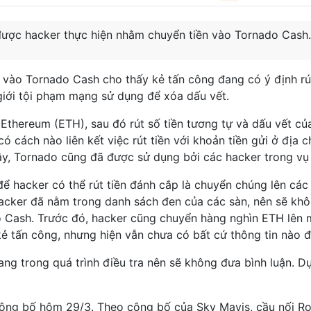
được hacker thực hiện nhằm chuyển tiền vào Tornado Cash.
 vào Tornado Cash cho thấy kẻ tấn công đang có ý định rút
giới tội phạm mạng sử dụng để xóa dấu vết.
 Ethereum (ETH), sau đó rút số tiền tương tự và dấu vết của
 cách nào liên kết việc rút tiền với khoản tiền gửi ở địa c
ây, Tornado cũng đã được sử dụng bởi các hacker trong vụ
ể hacker có thể rút tiền đánh cắp là chuyển chúng lên các 
 hacker đã nằm trong danh sách đen của các sàn, nên sẽ khô
o Cash. Trước đó, hacker cũng chuyển hàng nghìn ETH lên 
 kẻ tấn công, nhưng hiện vẫn chưa có bất cứ thông tin nào 
ng trong quá trình điều tra nên sẽ không đưa bình luận. D
ông bố hôm 29/3. Theo công bố của Sky Mavis, cầu nối Ron