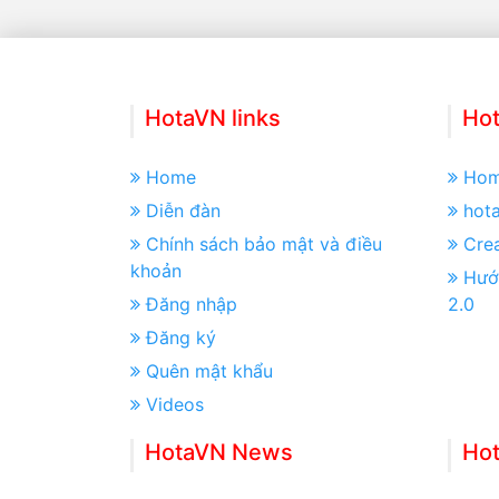
HotaVN links
Hot
Home
Ho
Diễn đàn
hot
Chính sách bảo mật và điều
Crea
khoản
Hướ
Đăng nhập
2.0
Đăng ký
Quên mật khẩu
Videos
HotaVN News
Ho