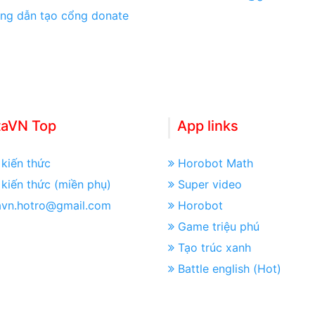
ng dẫn tạo cổng donate
taVN Top
App links
kiến thức
Horobot Math
kiến thức (miền phụ)
Super video
avn.hotro@gmail.com
Horobot
Game triệu phú
Tạo trúc xanh
Battle english (Hot)