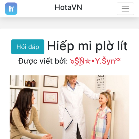
HotaVN
Hiếp mi plờ lít
Hỏi đáp
Được viết bởi:
๖ۣۜSۣۜN✯•Y.Šynˣˣ