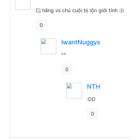
Cj hằng vs chú cuội bị lộn giới tính :))
0
IwantNuggys
^^
0
:DD
0