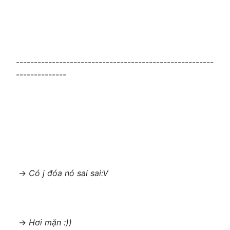
-------------------------------------------------------
--------------
->
Có j đóa nó sai sai:V
->
Hơi mặn :))