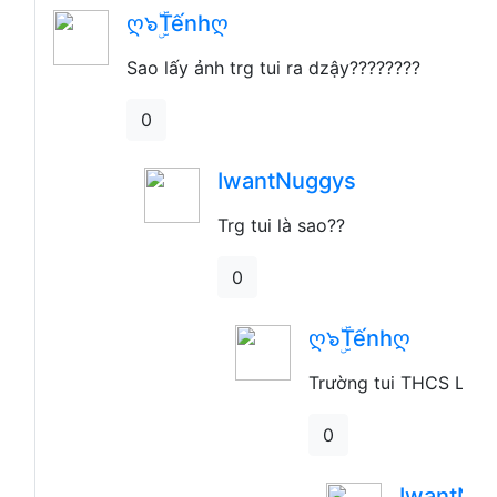
ღ๖ۣۜTếnhღ
Sao lấy ảnh trg tui ra dzậy????????
0
IwantNuggys
Trg tui là sao??
0
ღ๖ۣۜTếnhღ
Trường tui THCS Lê T
0
IwantNu