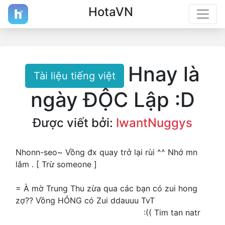
HotaVN
Hnay là
Tài liệu tiếng việt
ngày ĐỘC Lập :D
Được viết bởi:
IwantNuggys
Nhonn-seo~ Vồng đx quay trở lại rùi ^^ Nhớ mn
lắm . [ Trừ someone ]
= À mờ Trung Thu zừa qua các bạn có zui hong
zợ?? Vồng HỎNG có Zui ddauuu TvT
Đi chx mà
toàn thí mí acj đút cơm cho nhau
:(( Tim tan natr