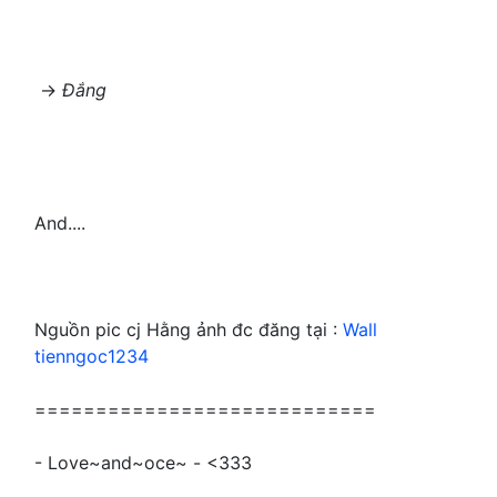
->
Đắng
And....
Nguồn pic cj Hằng ảnh đc đăng tại :
Wall
tienngoc1234
============================
- Love~and~oce~ - <333