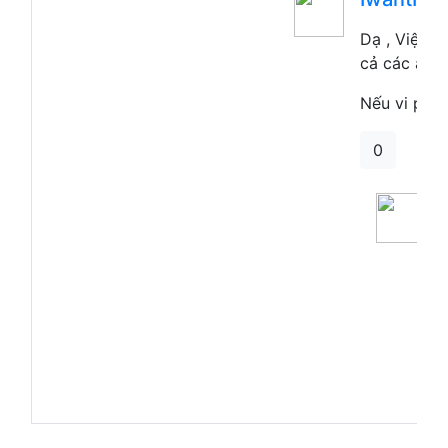
Dạ , Việc t
cả các ảnh 
Nếu vi phạ
0