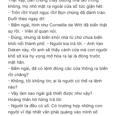
Thật vậy, dân chúng thấy buồng nhà lao trống
không. Họ nhô mặt ra ngoài cửa sổ tức giận hét:
- Trốn rồi! Vượt ngục rồi! Bọn chúng đã đánh tráo.
Đuổi theo ngay đi!
- Bẩm ngài, hình như Corneille de Witt đã biến thật
sự rồi. - Viên sĩ quan nói.
- Đúng, nhưng là biến khỏi nhà tù chứ chưa biến
khỏi nổi thành phố. - Người kia trả lời. - Anh Van
Deken này, rồi anh sẽ thấy cánh cửa mà con người
khổ sở kia hy vọng mở hóa ra lại là đóng trước
mặt hắn.
- Bẩm ngài, đã có lệnh đóng các cửa thông ra biển
rồi chăng?
- Không, tôi không tin; ai là người có thể ra lệnh
nào?
- Vậy làm sao ngài giả thiết được như vậy?
Hoàng thân hờ hững trả lời:
- Người ta đều có số. Có trường hợp những con
người vĩ đại nhất vẫn phải quàng vào mình số