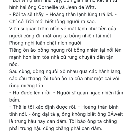
- Bởi vì họ làm như vậy, đơn giản là họ kết án tử
hình hai ông Corneille và Jean de Witt.
- Rồi ta sẽ thấy. - Hoàng thân lạnh lùng trả lời. -
Chỉ có Trời mới biết lòng người ra sao.
Viên sĩ quan trộm nhìn vẻ mặt lạnh như tiền của
người cùng đi, mặt ông ta bỗng nhiên tái mét.
Phòng nghị luận chật ních người.
Tiếng ồn ào bỗng ngưng rồi bỗng nhiên lại nổi lên
mạnh hơn làm tòa nhà cũ rung chuyển đến tận
nóc.
Sau cùng, dòng người xô nhau qua các hành lang,
các cầu thang rồi tuôn ào ra cửa như một cái vòi
rồng miệng lớn.
- Họ được lệnh rồi. - Người sĩ quan ngạc nhiên lẩm
bẩm.
- Thế là tôi xác định được rồi. - Hoàng thân bình
tĩnh nói. - ông đại tá ạ, ông không biết ông BÂwelt
là trung hậu hay can đảm. Tôi bảo ông ta chẳng
phải trung hậu cũng chẳng phải can đảm.