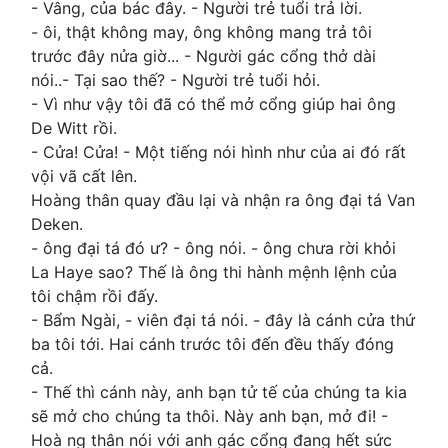
- Vâng, của bác đây. - Người trẻ tuổi trả lời.
- ôi, thật không may, ông không mang trả tôi
trước đây nửa giờ... - Người gác cổng thở dài
nói..- Tại sao thế? - Người trẻ tuổi hỏi.
- Vì như vậy tôi đã có thể mở cổng giúp hai ông
De Witt rồi.
- Cửa! Cửa! - Một tiếng nói hình như của ai đó rất
vội vã cất lên.
Hoàng thân quay đầu lại và nhận ra ông đại tá Van
Deken.
- ông đại tá đó ư? - ông nói. - ông chưa rời khỏi
La Haye sao? Thế là ông thi hành mệnh lệnh của
tôi chậm rồi đấy.
- Bẩm Ngài, - viên đại tá nói. - đây là cánh cửa thứ
ba tôi tới. Hai cánh trước tôi đến đều thấy đóng
cả.
- Thế thì cánh này, anh bạn tử tế của chúng ta kia
sẽ mở cho chúng ta thôi. Này anh bạn, mở đi! -
Hoà ng thân nói với anh gác cổng đang hết sức