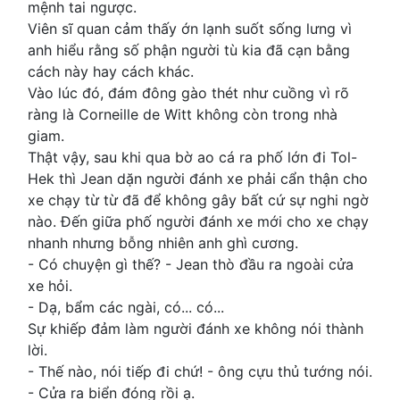
mệnh tai ngược.
Viên sĩ quan cảm thấy ớn lạnh suốt sống lưng vì
anh hiểu rằng số phận người tù kia đã cạn bằng
cách này hay cách khác.
Vào lúc đó, đám đông gào thét như cuồng vì rõ
ràng là Corneille de Witt không còn trong nhà
giam.
Thật vậy, sau khi qua bờ ao cá ra phố lớn đi Tol-
Hek thì Jean dặn người đánh xe phải cẩn thận cho
xe chạy từ từ đã để không gây bất cứ sự nghi ngờ
nào. Đến giữa phố người đánh xe mới cho xe chạy
nhanh nhưng bỗng nhiên anh ghì cương.
- Có chuyện gì thế? - Jean thò đầu ra ngoài cửa
xe hỏi.
- Dạ, bẩm các ngài, có... có...
Sự khiếp đảm làm người đánh xe không nói thành
lời.
- Thế nào, nói tiếp đi chứ! - ông cựu thủ tướng nói.
- Cửa ra biển đóng rồi ạ.