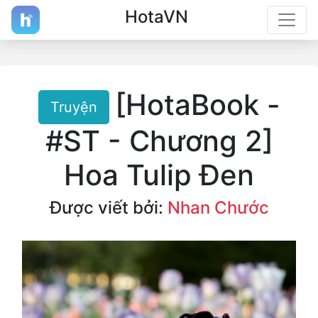
HotaVN
[HotaBook -
Truyện
#ST - Chương 2]
Hoa Tulip Đen
Được viết bởi:
Nhan Chước