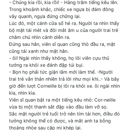
- Chúng kia rồi, kia rồi! - Hàng trăm tiếng kêu lên.
Trong khoảnh khắc, chiếc xe ngựa bị đám đông
vây quanh, ngựa đứng chững lại.
Lúc đó, một cánh cửa sổ hé ra. Người ta nhìn thấy
bộ mặt tái mét và đôi mắt âm u của người trai trẻ
chăm chú nhìn cảnh diễn ra.
Đứng sau hắn, viên sĩ quan cũng thò đầu ra, mặt
cũng tái xanh như mặt hắn.
- ôi! Ngài nhìn thấy không, họ lôi viên cựu thủ
tướng ra khỏi xe đánh đập túi bụi.
- Bọn họ phải tức giận lắm mới làm thế. -Người
trai trẻ vẫn thản nhiên trả lời như mọi khi..- Và bây
giờ đến lượt Corneille bị lôi ra khỏi xe. ôi ngài nhìn
kìa, nhìn kìa.
Viên sĩ quan bật ra một tiếng kêu nhỏ: Cor-neille
vừa bị một thanh sắt đập vào đầu làm vỡ sọ.
Sắc mặt người trẻ tuổi trở nên tím tái hơn, điều đó
tưởng không thể có được, và mắt anh ta bỗng
thoáng nhòe sau cặp mi khép lại.