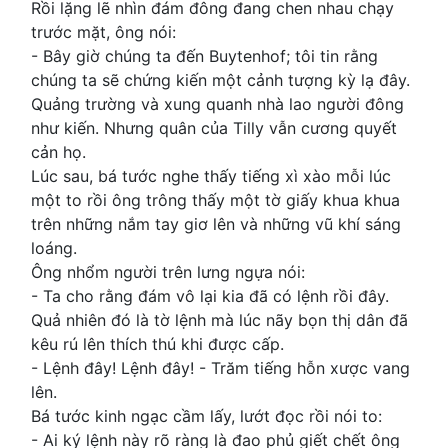
Rồi lặng lẽ nhìn đám đông đang chen nhau chạy
trước mặt, ông nói:
- Bây giờ chúng ta đến Buytenhof; tôi tin rằng
chúng ta sẽ chứng kiến một cảnh tượng kỳ lạ đây.
Quảng trường và xung quanh nhà lao người đông
như kiến. Nhưng quân của Tilly vẫn cương quyết
cản họ.
Lúc sau, bá tước nghe thấy tiếng xì xào mỗi lúc
một to rồi ông trông thấy một tờ giấy khua khua
trên những nắm tay giơ lên và những vũ khí sáng
loáng.
Ông nhổm người trên lưng ngựa nói:
- Ta cho rằng đám vô lại kia đã có lệnh rồi đây.
Quả nhiên đó là tờ lệnh mà lúc nãy bọn thị dân đã
kêu rú lên thích thú khi được cấp.
- Lệnh đây! Lệnh đây! - Trăm tiếng hỗn xược vang
lên.
Bá tước kinh ngạc cầm lấy, lướt đọc rồi nói to:
- Ai ký lệnh này rõ ràng là đao phủ giết chết ông