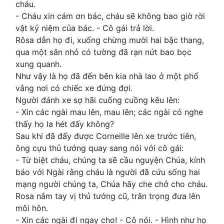
cháu.
- Cháu xin cám ơn bác, cháu sẽ không bao giờ rời
vật kỷ niệm của bác. - Cô gái trả lời.
Rôsa dẫn họ đi, xuống chừng mười hai bậc thang,
qua một sân nhỏ có tường đã rạn nứt bao bọc
xung quanh.
Như vậy là họ đã đến bên kia nhà lao ở một phố
vắng nơi có chiếc xe đứng đợi.
Người đánh xe sợ hãi cuống cuồng kêu lên:
- Xin các ngài mau lên, mau lên; các ngài có nghe
thấy họ la hét đấy không?
Sau khi đã đẩy được Corneille lên xe trước tiên,
ông cựu thủ tướng quay sang nói với cô gái:
- Từ biệt cháu, chúng ta sẽ cầu nguyện Chúa, kính
báo với Ngài rằng cháu là người đã cứu sống hai
mạng người chúng ta, Chúa hãy che chở cho cháu.
Rosa nắm tay vị thủ tướng cũ, trân trọng đưa lên
môi hôn.
- Xin các ngài đi ngay cho! - Cô nói. - Hình như họ