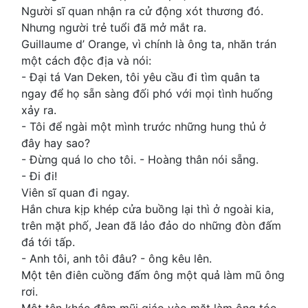
Người sĩ quan nhận ra cử động xót thương đó.
Nhưng người trẻ tuổi đã mở mắt ra.
Guillaume d’ Orange, vì chính là ông ta, nhăn trán
một cách độc địa và nói:
- Đại tá Van Deken, tôi yêu cầu đi tìm quân ta
ngay để họ sẵn sàng đối phó với mọi tình huống
xảy ra.
- Tôi để ngài một mình trước những hung thủ ở
đây hay sao?
- Đừng quá lo cho tôi. - Hoàng thân nói sẵng.
- Đi đi!
Viên sĩ quan đi ngay.
Hắn chưa kịp khép cửa buồng lại thì ở ngoài kia,
trên mặt phố, Jean đã lảo đảo do những đòn đấm
đá tới tấp.
- Anh tôi, anh tôi đâu? - ông kêu lên.
Một tên điên cuồng đấm ông một quả làm mũ ông
rơi.