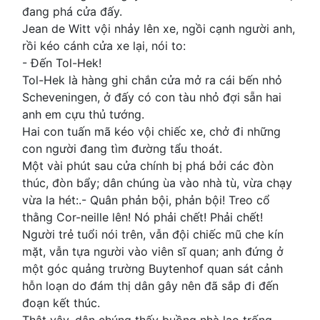
đang phá cửa đấy.
Jean de Witt vội nhảy lên xe, ngồi cạnh người anh,
rồi kéo cánh cửa xe lại, nói to:
- Đến Tol-Hek!
Tol-Hek là hàng ghi chắn cửa mở ra cái bến nhỏ
Scheveningen, ở đấy có con tàu nhỏ đợi sẵn hai
anh em cựu thủ tướng.
Hai con tuấn mã kéo vội chiếc xe, chở đi những
con người đang tìm đường tẩu thoát.
Một vài phút sau cửa chính bị phá bởi các đòn
thúc, đòn bẩy; dân chúng ùa vào nhà tù, vừa chạy
vừa la hét:.- Quân phản bội, phản bội! Treo cổ
thằng Cor-neille lên! Nó phải chết! Phải chết!
Người trẻ tuổi nói trên, vẫn đội chiếc mũ che kín
mặt, vẫn tựa người vào viên sĩ quan; anh đứng ở
một góc quảng trường Buytenhof quan sát cảnh
hỗn loạn do đám thị dân gây nên đã sắp đi đến
đoạn kết thúc.