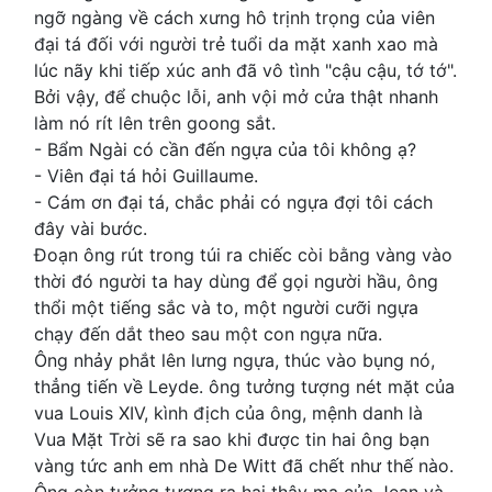
ngỡ ngàng về cách xưng hô trịnh trọng của viên
đại tá đối với người trẻ tuổi da mặt xanh xao mà
lúc nãy khi tiếp xúc anh đã vô tình "cậu cậu, tớ tớ".
Bởi vậy, để chuộc lỗi, anh vội mở cửa thật nhanh
làm nó rít lên trên goong sắt.
- Bẩm Ngài có cần đến ngựa của tôi không ạ?
- Viên đại tá hỏi Guillaume.
- Cám ơn đại tá, chắc phải có ngựa đợi tôi cách
đây vài bước.
Đoạn ông rút trong túi ra chiếc còi bằng vàng vào
thời đó người ta hay dùng để gọi người hầu, ông
thổi một tiếng sắc và to, một người cưỡi ngựa
chạy đến dắt theo sau một con ngựa nữa.
Ông nhảy phắt lên lưng ngựa, thúc vào bụng nó,
thẳng tiến về Leyde. ông tưởng tượng nét mặt của
vua Louis XIV, kình địch của ông, mệnh danh là
Vua Mặt Trời sẽ ra sao khi được tin hai ông bạn
vàng tức anh em nhà De Witt đã chết như thế nào.