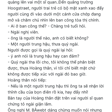
quàng lên vai một sĩ quan..Đến quảng trường
Hoogstraet, người trai trẻ có bộ mặt xanh xao đẩy
người cùng đi vào dưới một cánh cửa chớp đang
mở và chăm chú nhìn lên ban công tòa thị chính.
- Ai ở ban công thế? - Chàng trẻ tuổi hỏi.
- Ngài nghị viên.
- ông là người thế nào, anh có biết không?
- Một người trung hậu, thưa quý ngài.
Người được gọi là quý ngài lại hỏi:
- ý anh nói là trung hậu hay can đảm?
- Quý ngài tha lỗi cho, tôi không thể phân biệt
được, thưa Hoàng thân, vì tôi chỉ biết mặt chứ
không được tiếp xúc với ngài đó bao giờ.
Hoàng thân nói tiếp:
- Nếu là một người trung hậu thì ông ta sẽ nhận lời
thỉnh cầu của bọn điên rồ kia, hay đấy nhỉ!
Bàn tay của Hoàng thân đặt trên vai người sĩ quan
chứng tỏ ngài giận lắm.
Ông nghị M. BÂwebt dáng chừng muốn nói nhưng