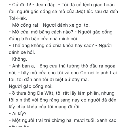
- Cứ đi đi! - Jean đáp. - Tôi đã có lệnh giao hoán
rồi, người gác cổng sẽ mở cửa..Một lúc sau đã đến
Tol-Hek.
- Mở cổng ra! - Người đánh xe gọi to.
- Mở cửa, mở bằng cách nào? - Người gác cổng
đứng trên bậc cửa nhà mình nói.
- Thế ông không có chìa khóa hay sao? - Người
đánh xe hỏi.
- Không.
- Anh bạn ạ, - ông cựu thủ tướng thò đầu ra ngoài
nói, - hãy mở cửa cho tôi và cho Corneille anh trai
tôi, tôi dẫn anh tôi đi biệt xứ đây mà.
Người gác cổng nói:
- ồ thưa ông De Witt, tôi rất lấy làm phiền, nhưng
tôi xin thề với ông rằng sáng nay có người đã đến
lấy chìa khóa của tôi mang đi rồi.
- Ai lấy?
- Một người trai trẻ chừng hai mươi tuổi, xanh xao