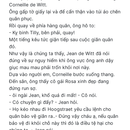
Corneille de Witt.
Ông gấp tờ giấy lại và để cẩn thận vào túi áo chẽn
quân phục.
Rồi quay về phía hàng quân, ông hô to:
- Kỵ binh Tilly, bên phải, quay!
Một tiếng kêu tức giận tiếp sau cuộc giãn quân
đó.
Như vậy là chúng ta thấy, Jean de Witt đã nói
đúng về sự nguy hiểm khi ông vực ông anh dậy
giục mau mau phải trốn khỏi nơi này.
Dựa vào người em, Corneille bước xuống thang.
Đến sân, ông thấy cô gái Rosa xinh đẹp đang
đứng run sợ.
- ôi ngài Jean, khổ quá đi mất! - Cô nói.
- Có chuyện gì đấy? - Jean hỏi.
- Họ kéo nhau đi Hoogstraet yêu cầu lệnh cho
quân bảo vệ giãn ra..- Đúng vậy cháu ạ, nếu quân
bảo vệ đi khỏi chỗ này thì đó là điều tệ hại cho