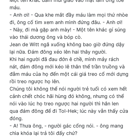
Một tên khác đâm mũi giáo vào mặt làm ông tóe
máu.
- Anh ơi! - Qua khe mắt đầy máu làm mọi thứ nhòe
đi, ông cố tìm xem anh mình đứng đâu. - Anh ơi!
- Này, đi mà gặp anh mày! - Một tên khác gí súng
vào thái dương ông và bóp cò.
Jean de Witt ngã xuống không bao giờ đứng dậy
lại nữa. Đám đông xéo lên hai thây người.
Khi hai người đã đau đớn ê chề, mình mảy rách
nát, đám đông mới kéo lê thân thể trần truồng và
đẫm máu của họ đến một cái giá treo cổ mới dựng
rồi treo ngược họ lên.
Chúng tôi không thể nói người trẻ tuổi có xem hết
cảnh chết chóc hãi hùng đó không, nhưng có thể
nói vào lúc họ treo ngược hai người thì hắn len
qua đám đông để đi Tol-Hek; lúc này vẫn thấy cửa
đóng.
- A! Thưa ông, - người gác cổng nói. - ông mang
chìa khóa lại trả tôi đấy chứ?