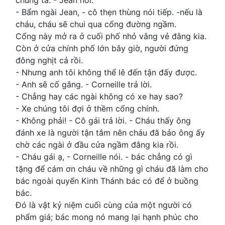
chúng ta. - Jean nói.
- Bẩm ngài Jean, - cô thẹn thùng nói tiếp. -nếu là
cháu, cháu sẽ chui qua cổng đường ngầm.
Cổng này mở ra ở cuối phố nhỏ vắng vẻ đằng kia.
Còn ở cửa chính phố lớn bây giờ, người đứng
đông nghịt cả rồi.
- Nhưng anh tôi không thể lê đến tận đấy được.
- Anh sẽ cố gắng. - Corneille trả lời.
- Chẳng hay các ngài không có xe hay sao?
- Xe chúng tôi đợi ở thềm cổng chính.
- Không phải! - Cô gái trả lời. - Cháu thấy ông
đánh xe là người tận tâm nên cháu đã bảo ông ấy
chờ các ngài ở đầu cửa ngầm đằng kia rồi.
- Cháu gái ạ, - Corneille nói. - bác chẳng có gì
tặng để cám ơn cháu về những gì cháu đã làm cho
bác ngoài quyển Kinh Thánh bác có để ở buồng
bác.
Đó là vật kỷ niệm cuối cùng của một người có
phẩm giá; bác mong nó mang lại hạnh phúc cho