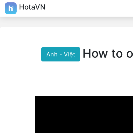
HotaVN
How to or
Anh - Việt