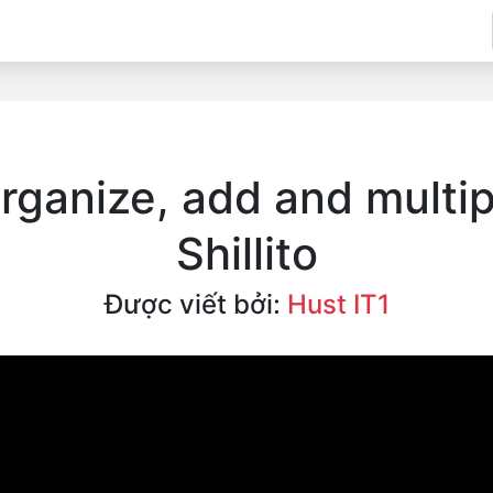
ganize, add and multipl
Shillito
Được viết bởi:
Hust IT1