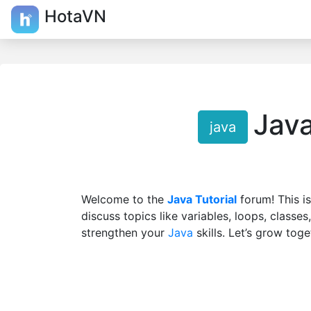
HotaVN
Java
java
Welcome to the
Java Tutorial
forum! This i
discuss topics like variables, loops, classe
strengthen your
Java
skills. Let’s grow tog