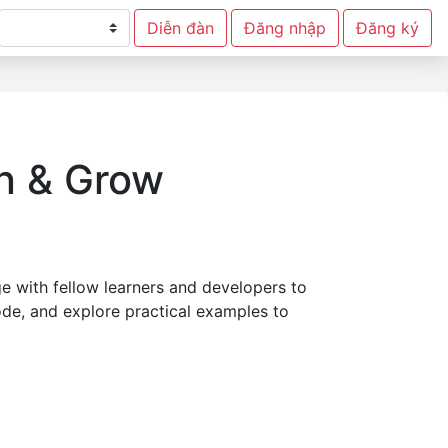
Diễn đàn
Đăng nhập
Đăng ký
rn & Grow
e with fellow learners and developers to
code, and explore practical examples to