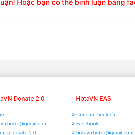
 luận! Hoặc bạn có thể bình luận bằng f
aVN Donate 2.0
HotaVN EAS
me
Công cụ tìm kiếm
avn.hotro@gmail.com
Facebook
te a donate 2.0
hotavn.hotro@gmail.com