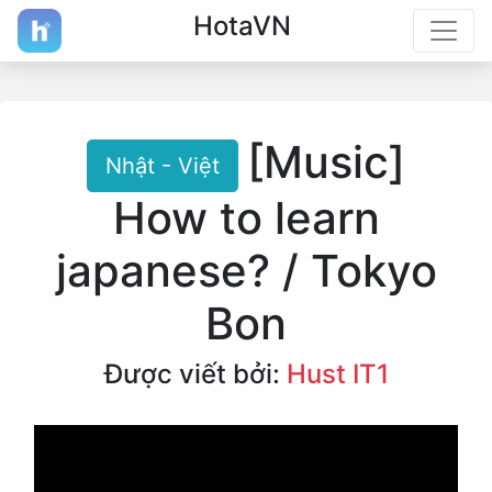
HotaVN
[Music]
Nhật - Việt
How to learn
japanese? / Tokyo
Bon
Được viết bởi:
Hust IT1