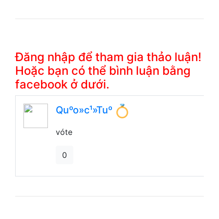
Đăng nhập để tham gia thảo luận!
Hoặc bạn có thể bình luận bằng
facebook ở dưới.
Quºo»c¹»Tuº
vóte
0