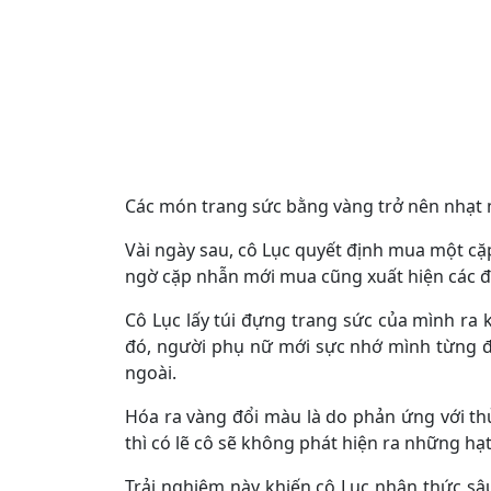
Các món trang sức bằng vàng trở nên nhạt 
Vài ngày sau, cô Lục quyết định mua một c
ngờ cặp nhẫn mới mua cũng xuất hiện các đ
Cô Lục lấy túi đựng trang sức của mình ra k
đó, người phụ nữ mới sực nhớ mình từng để m
ngoài.
Hóa ra vàng đổi màu là do phản ứng với t
thì có lẽ cô sẽ không phát hiện ra những hạ
Trải nghiệm này khiến cô Lục nhận thức sâ