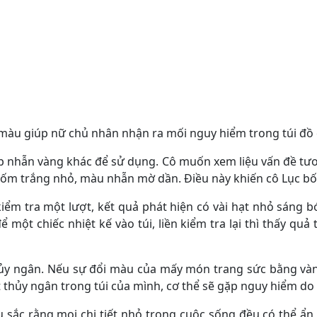
màu giúp nữ chủ nhân nhận ra mối nguy hiểm trong túi đồ
ặp nhẫn vàng khác để sử dụng. Cô muốn xem liệu vấn đề tươ
ốm trắng nhỏ, màu nhẫn mờ dần. Điều này khiến cô Lục bối
iểm tra một lượt, kết quả phát hiện có vài hạt nhỏ sáng bó
ột chiếc nhiệt kế vào túi, liền kiểm tra lại thì thấy quả 
hủy ngân. Nếu sự đổi màu của mấy món trang sức bằng và
t thủy ngân trong túi của mình, cơ thể sẽ gặp nguy hiểm do
u sắc rằng mọi chi tiết nhỏ trong cuộc sống đều có thể ẩ