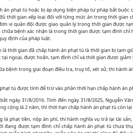
án phạt tù hoặc bị áp dụng biện pháp tư pháp bắt buộc chữ
đủ thời gian xếp loại đối với từng mức án trong thời gian
ơn vị quân đội được giao quản lý trong thời gian được tạm 
 chữa bệnh xác nhận là trong thời gian được tạm đình chỉ
uy định của pháp luật.
 là thời gian đã chấp hành án phạt tù là thời gian bị tạm gi
 tại ngoại, được hoãn, tạm đình chỉ và thời gian được giảm
a bệnh trong giai đoạn điều tra, truy tố, xét xử, thi hành 
hạt tù được tính để trừ vào phần thời hạn chấp hành án phạ
ị bắt ngày 31/8/2016. Tính đến ngày 31/8/2025, Nguyễn V
ng cộng là 2 năm, thì thời hạn chấp hành án phạt tù còn lại
là phạt tiền, nộp án phí, thi hành nghĩa vụ trả lại tài sản
đang được tạm đình chỉ chấp hành án phạt tù chưa thực