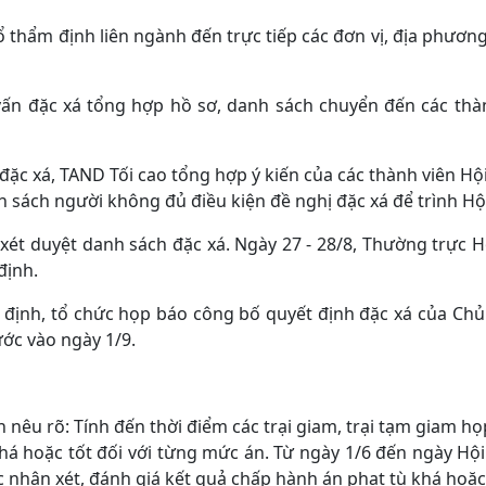
 tổ thẩm định liên ngành đến trực tiếp các đơn vị, địa phươ
vấn đặc xá tổng hợp hồ sơ, danh sách chuyển đến các thà
đặc xá, TAND Tối cao tổng hợp ý kiến của các thành viên Hộ
h sách người không đủ điều kiện đề nghị đặc xá để trình Hộ
 xét duyệt danh sách đặc xá. Ngày 27 - 28/8, Thường trực 
định.
định, tổ chức họp báo công bố quyết định đặc xá của Chủ 
ước vào ngày 1/9.
 nêu rõ: Tính đến thời điểm các trại giam, trại tạm giam họ
khá hoặc tốt đối với từng mức án. Từ ngày 1/6 đến ngày Hội
 nhận xét, đánh giá kết quả chấp hành án phạt tù khá hoặc 