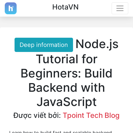
HotaVN
Node.js
Deep information
Tutorial for
Beginners: Build
Backend with
JavaScript
Được viết bởi:
Tpoint Tech Blog
Learn how to build fast and scalable backend