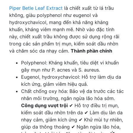
Piper Betle Leaf Extract
là chiết xuất từ lá trầu
không, giàu polyphenol như eugenol và
hydroxychavicol, mang đến khả năng kháng
khuẩn, kháng viêm mạnh mẽ. Nhờ vào đặc tính
này, chiết xuất trầu không được sử dụng rộng rãi
trong các sản phẩm trị mụn, kiểm soát dầu nhờn
và chăm sóc da nhạy cảm.
Thành phần chính
Polyphenol: Kháng khuẩn, tiêu diệt vi khuẩn
gây mụn như P. acnes và S. aureus.
Eugenol, hydroxychavicol: Hỗ trợ làm dịu da
kích ứng, giảm viêm hiệu quả.
Chất chống oxy hóa: Bảo vệ da trước các tác
nhân môi trường, ngăn ngừa lão hóa sớm.
Công dụng vượt trội
✔ Hỗ trợ điều trị mụn,
kiểm soát dầu nhờn trên da ✔ Làm dịu làn da
nhạy cảm, giảm kích ứng ✔ Khử mùi tự nhiên,
giúp da thông thoáng ✔ Ngăn ngừa lão hóa,