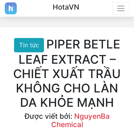
HotaVN
PIPER BETLE
Tin tức
LEAF EXTRACT –
CHIẾT XUẤT TRẦU
KHÔNG CHO LÀN
DA KHỎE MẠNH
Được viết bởi:
NguyenBa
Chemical