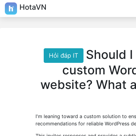
HotaVN
Should I
Hỏi đáp IT
custom Word
website? What a
I'm leaning toward a custom solution to en
recommendations for reliable WordPress d
This invites responses and provides a subt