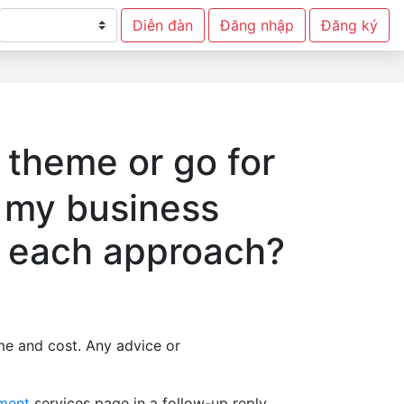
Diễn đàn
Đăng nhập
Đăng ký
 theme or go for
 my business
f each approach?
me and cost. Any advice or
ment
services page in a follow-up reply.