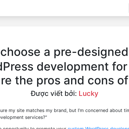
 choose a pre-designed
Press development for
re the pros and cons o
Được viết bởi:
Lucky
sure my site matches my brand, but I’m concerned about ti
evelopment services?"
le opportunity to promote your
custom WordPress develop