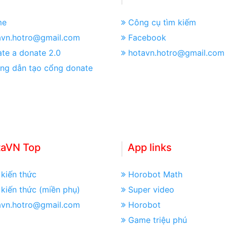
me
Công cụ tìm kiếm
avn.hotro@gmail.com
Facebook
te a donate 2.0
hotavn.hotro@gmail.com
ng dẫn tạo cổng donate
taVN Top
App links
kiến thức
Horobot Math
kiến thức (miền phụ)
Super video
avn.hotro@gmail.com
Horobot
Game triệu phú