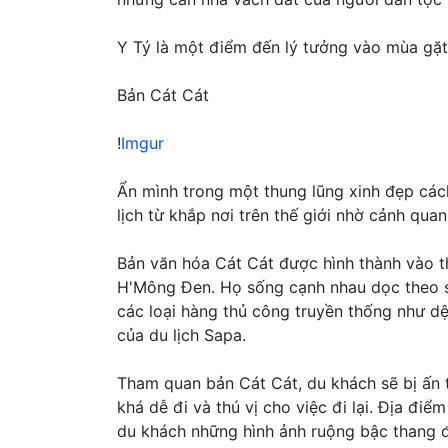
Y Tý là một điểm đến lý tưởng vào mùa gặt
Bản Cát Cát
!
Imgur
Ẩn mình trong một thung lũng xinh đẹp cách
lịch từ khắp nơi trên thế giới nhờ cảnh qu
Bản văn hóa Cát Cát được hình thành vào th
H'Mông Đen. Họ sống cạnh nhau dọc theo s
các loại hàng thủ công truyền thống như dệ
của du lịch Sapa.
Tham quan bản Cát Cát, du khách sẽ bị ấn
khá dễ đi và thú vị cho việc đi lại. Địa điể
du khách những hình ảnh ruộng bậc thang đ