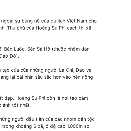
 ngoài sự bùng nổ của du lịch Việt Nam cho
nh. Thủ phủ của Hoàng Su Phì cách thị xã
xã: Bản Luốc, Sán Sả Hồ (thuộc nhóm dân
Dao Đỏ).
g tạo của của những người La Chí, Dao và
ng lại cái nhìn sâu sắc hơn vào nền nông
t đẹp. Hoàng Su Phì còn là nơi tạo cảm
 ảnh tốt nhất.
hững người đầu tiên của các nhóm dân tộc
 trong khoảng 6 xã, ở độ cao 1.000m so