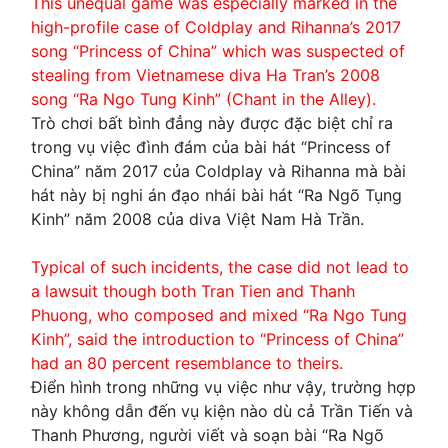
This unequal game was especially marked in the
high-profile case of Coldplay and Rihanna’s 2017
song “Princess of China” which was suspected of
stealing from Vietnamese diva Ha Tran’s 2008
song “Ra Ngo Tung Kinh” (Chant in the Alley).
Trò chơi bất bình đẳng này được đặc biệt chỉ ra
trong vụ việc đình đám của bài hát “Princess of
China” năm 2017 của Coldplay và Rihanna mà bài
hát này bị nghi án đạo nhái bài hát “Ra Ngõ Tụng
Kinh” năm 2008 của diva Việt Nam Hà Trần.
Typical of such incidents, the case did not lead to
a lawsuit though both Tran Tien and Thanh
Phuong, who composed and mixed “Ra Ngo Tung
Kinh”, said the introduction to “Princess of China”
had an 80 percent resemblance to theirs.
Điển hình trong những vụ việc như vậy, trường hợp
này không dẫn đến vụ kiện nào dù cả Trần Tiến và
Thanh Phương, người viết và soạn bài “Ra Ngõ