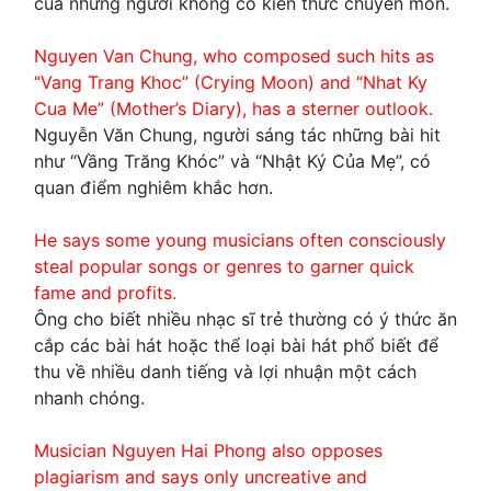
của những người không có kiến thức chuyên môn.
Nguyen Van Chung, who composed such hits as
“Vang Trang Khoc” (Crying Moon) and “Nhat Ky
Cua Me” (Mother’s Diary), has a sterner outlook.
Nguyễn Văn Chung, người sáng tác những bài hit
như “Vầng Trăng Khóc” và “Nhật Ký Của Mẹ”, có
quan điểm nghiêm khắc hơn.
He says some young musicians often consciously
steal popular songs or genres to garner quick
fame and profits.
Ông cho biết nhiều nhạc sĩ trẻ thường có ý thức ăn
cắp các bài hát hoặc thể loại bài hát phổ biết để
thu về nhiều danh tiếng và lợi nhuận một cách
nhanh chóng.
Musician Nguyen Hai Phong also opposes
plagiarism and says only uncreative and