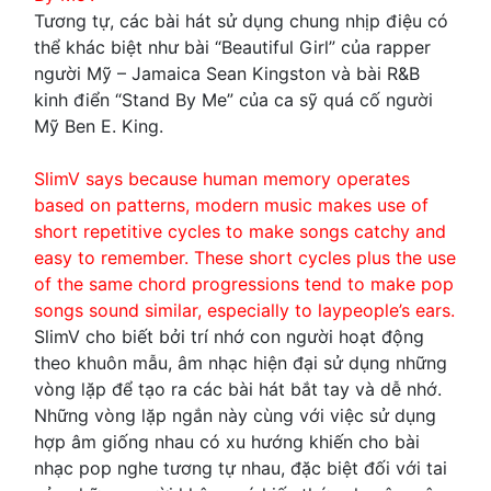
Tương tự, các bài hát sử dụng chung nhịp điệu có
thể khác biệt như bài “Beautiful Girl” của rapper
người Mỹ – Jamaica Sean Kingston và bài R&B
kinh điển “Stand By Me” của ca sỹ quá cố người
Mỹ Ben E. King.
SlimV says because human memory operates
based on patterns, modern music makes use of
short repetitive cycles to make songs catchy and
easy to remember. These short cycles plus the use
of the same chord progressions tend to make pop
songs sound similar, especially to laypeople’s ears.
SlimV cho biết bởi trí nhớ con người hoạt động
theo khuôn mẫu, âm nhạc hiện đại sử dụng những
vòng lặp để tạo ra các bài hát bắt tay và dễ nhớ.
Những vòng lặp ngắn này cùng với việc sử dụng
hợp âm giống nhau có xu hướng khiến cho bài
nhạc pop nghe tương tự nhau, đặc biệt đối với tai