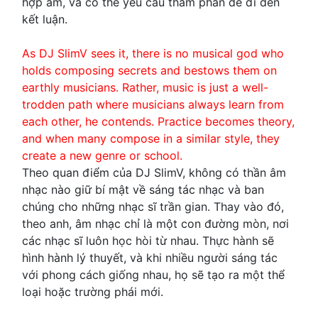
hợp âm, và có thể yêu cầu thẩm phán để đi đến
kết luận.
As DJ SlimV sees it, there is no musical god who
holds composing secrets and bestows them on
earthly musicians. Rather, music is just a well-
trodden path where musicians always learn from
each other, he contends. Practice becomes theory,
and when many compose in a similar style, they
create a new genre or school.
Theo quan điểm của DJ SlimV, không có thần âm
nhạc nào giữ bí mật về sáng tác nhạc và ban
chúng cho những nhạc sĩ trần gian. Thay vào đó,
theo anh, âm nhạc chỉ là một con đường mòn, nơi
các nhạc sĩ luôn học hòi từ nhau. Thực hành sẽ
hình hành lý thuyết, và khi nhiều người sáng tác
với phong cách giống nhau, họ sẽ tạo ra một thể
loại hoặc trường phái mới.