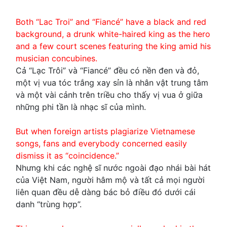
Both “Lac Troi” and “Fiancé” have a black and red
background, a drunk white-haired king as the hero
and a few court scenes featuring the king amid his
musician concubines.
Cả “Lạc Trôi” và “Fiancé” đều có nền đen và đỏ,
một vị vua tóc trắng xay sỉn là nhân vật trung tâm
và một vài cảnh trên triều cho thấy vị vua ở giữa
những phi tần là nhạc sĩ của mình.
But when foreign artists plagiarize Vietnamese
songs, fans and everybody concerned easily
dismiss it as “coincidence.”
Nhưng khi các nghệ sĩ nước ngoài đạo nhái bài hát
của Việt Nam, người hâm mộ và tất cả mọi người
liên quan đều dễ dàng bác bỏ điều đó dưới cái
danh “trùng hợp”.