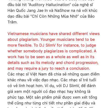
đầu bài hit “Auditory Hallucination” của nghệ sĩ
Hàn Quốc Jang Jae In và NaShow na ná với khúc
dạo đầu bài “Chỉ Còn Những Mùa Nhớ” của Bảo
Trâm.
Vietnamese musicians have shared different views
about plagiarism. Younger musicians tend to be
more flexible. To DJ SlimV for instance, to judge
whether somebody plagiarizes is complicated. A
work has to be seen as a whole as well as in its
details such as its melody and chord progression,
and may require a jury to reach a conclusion.
Các nhạc sĩ Việt Nam đã chia sẻ những quan điểm
khác nhau về việc đạo nhạc. Các nhạc sĩ trẻ tuổi
có vẻ linh hoạt hơn. Ví dụ, với DJ SlimV, để đánh
giá xem một người có đạo nhạc hay không là
phức tạp. Một sản phẩm phải được xem xét tổng
thể cũng như từng chi tiết như phần giai điệu và