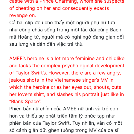
castle with a Prince Charming, whom she suspects
of cheating on her and consequently exacts
revenge on.
Cả hai clip đều cho thấy một người phụ nữ tựa
như công chúa sống trong một lâu đài cùng Bạch
mã Hoàng tử, người mà cô nghi ngờ đang gian dối
sau lưng và dẫn đến việc trả thù.
AMEE’s heroine is a lot more feminine and childlike
and lacks the complex psychological development
of Taylor Swift’s. However, there are a few angry,
jealous shots in the Vietnamese singer’s MV in
which the heroine cries her eyes out, shouts, cuts
her lover’s shirt, and slashes his portrait just like in
“Blank Space”.
Phiên bản nữ chính của AMEE nữ tính và trẻ con
hơn và thiếu sự phát triển tâm lý phức tạp như
phiên bản của Taylor Swift. Tuy nhiên, vẫn có một
số cảnh giận dữ, ghen tuông trong MV của ca sĩ