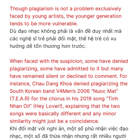
Though plagiarism is not a problem exclusively
faced by young artists, the younger generation
tends to be more vulnerable.
Dù đạo nhạc không phải là vấn đề duy nhất mà
các nghệ sĩ trẻ phải đối mặt, thế hệ trẻ có xu
hướng dễ tổn thương hơn trước.
When faced with the suspicion, some have denied
plagiarizing, some have admitted to it but many
have remained silent or declined to comment. For
instance, Chau Dang Khoa denied plagiarizing the
South Korean band V4Men’s 2006 “Nuoc Mat”
(T.E.A.R) for the chorus in his 2019 song “Tinh
Nhan Oi!” (Hey Lover!), explaining that the two
songs were basically different and any minor
similarity might just be a coincidence.
Khi đối mặt với nghi án, một số phủ nhận việc đạo
nhạc, một số đã thừa nhận nhưng rất nhiều người