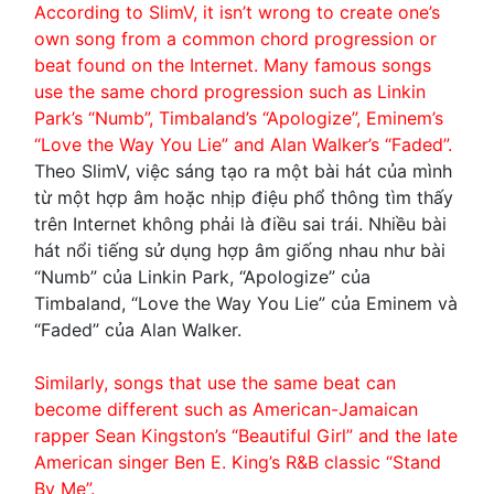
According to SlimV, it isn’t wrong to create one’s
own song from a common chord progression or
beat found on the Internet. Many famous songs
use the same chord progression such as Linkin
Park’s “Numb”, Timbaland’s “Apologize”, Eminem’s
“Love the Way You Lie” and Alan Walker’s “Faded”.
Theo SlimV, việc sáng tạo ra một bài hát của mình
từ một hợp âm hoặc nhịp điệu phổ thông tìm thấy
trên Internet không phải là điều sai trái. Nhiều bài
hát nổi tiếng sử dụng hợp âm giống nhau như bài
“Numb” của Linkin Park, “Apologize” của
Timbaland, “Love the Way You Lie” của Eminem và
“Faded” của Alan Walker.
Similarly, songs that use the same beat can
become different such as American-Jamaican
rapper Sean Kingston’s “Beautiful Girl” and the late
American singer Ben E. King’s R&B classic “Stand
By Me”.