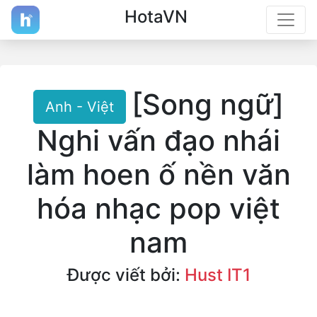
HotaVN
[Song ngữ]
Anh - Việt
Nghi vấn đạo nhái
làm hoen ố nền văn
hóa nhạc pop việt
nam
Được viết bởi:
Hust IT1