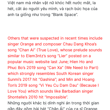
Việt nam mà nhân vật nữ khóc hết nước mắt, la
hét, cắt áo người yêu mình, và rạch bức họa của
anh ta giống như trong “Blank Space”.
Others that were suspected in recent times include
singer Orange and composer Chau Dang Khoa’s
song “Chan Ai” (True Love), whose prelude sounds
similar to Elem3ntz’s song “Lier” posted on a
popular music website last June; Hien Ho and
Phuc Bo’s 2019 song “Can Xa” (We Need to Part)
which strongly resembles South Korean singer
Sunmi’s 2017 hit “Gashina”; and Min and Hoang
Ton’s 2019 song “Vi Yeu Cu Dam Dau” (Because I
Love You) which sounds like Barbadian singer
Shontelle’s 2010 hit “Impossible”.
Những người khác bị dính nghi án trong thời gian
gần đây gồm bài hát “Chân Ái” của ca sĩ Orange