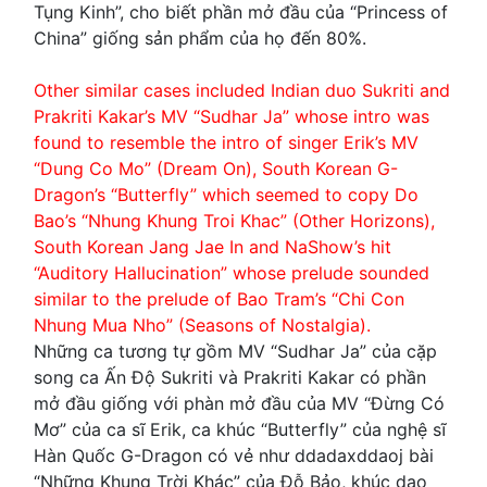
Tụng Kinh”, cho biết phần mở đầu của “Princess of
China” giống sản phẩm của họ đến 80%.
Other similar cases included Indian duo Sukriti and
Prakriti Kakar’s MV “Sudhar Ja” whose intro was
found to resemble the intro of singer Erik’s MV
“Dung Co Mo” (Dream On), South Korean G-
Dragon’s “Butterfly” which seemed to copy Do
Bao’s “Nhung Khung Troi Khac” (Other Horizons),
South Korean Jang Jae In and NaShow’s hit
“Auditory Hallucination” whose prelude sounded
similar to the prelude of Bao Tram’s “Chi Con
Nhung Mua Nho” (Seasons of Nostalgia).
Những ca tương tự gồm MV “Sudhar Ja” của cặp
song ca Ấn Độ Sukriti và Prakriti Kakar có phần
mở đầu giống với phàn mở đầu của MV “Đừng Có
Mơ” của ca sĩ Erik, ca khúc “Butterfly” của nghệ sĩ
Hàn Quốc G-Dragon có vẻ như ddadaxddaoj bài
“Những Khung Trời Khác” của Đỗ Bảo, khúc dạo