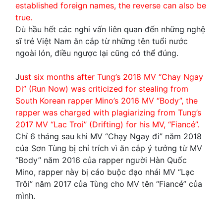
established foreign names, the reverse can also be
true.
Dù hầu hết các nghi vấn liên quan đến những nghệ
sĩ trẻ Việt Nam ăn cắp từ những tên tuổi nước
ngoài lón, điều ngược lại cũng có thể đúng.
J
ust six months after Tung’s 2018 MV “Chay Ngay
Di” (Run Now) was criticized for stealing from
South Korean rapper Mino’s 2016 MV “Body”, the
rapper was charged with plagiarizing from Tung’s
2017 MV “Lac Troi” (Drifting) for his MV, “Fiancé”.
Chỉ 6 tháng sau khi MV “Chạy Ngay đi” năm 2018
của Sơn Tùng bị chỉ trích vì ăn cắp ý tưởng từ MV
“Body” năm 2016 của rapper người Hàn Quốc
Mino, rapper này bị cáo buộc đạo nhái MV “Lạc
Trôi” năm 2017 của Tùng cho MV tên “Fiancé” của
mình.