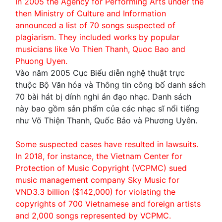
In 2005 the Agency for Performing Arts under the
then Ministry of Culture and Information
announced a list of 70 songs suspected of
plagiarism. They included works by popular
musicians like Vo Thien Thanh, Quoc Bao and
Phuong Uyen.
Vào năm 2005 Cục Biểu diễn nghệ thuật trực
thuộc Bộ Văn hóa và Thông tin công bố danh sách
70 bài hát bị dính nghi án đạo nhạc. Danh sách
này bao gồm sản phẩm của các nhạc sĩ nổi tiếng
như Võ Thiện Thanh, Quốc Bảo và Phương Uyên.
Some suspected cases have resulted in lawsuits.
In 2018, for instance, the Vietnam Center for
Protection of Music Copyright (VCPMC) sued
music management company Sky Music for
VND3.3 billion (
$142,000) for violating the
copyrights of 700 Vietnamese and foreign artists
and 2,000 songs represented by VCPMC.