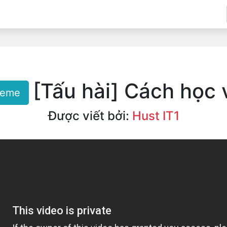
[Tấu hài] Cách học 
eme
Được viết bởi:
Hust IT1