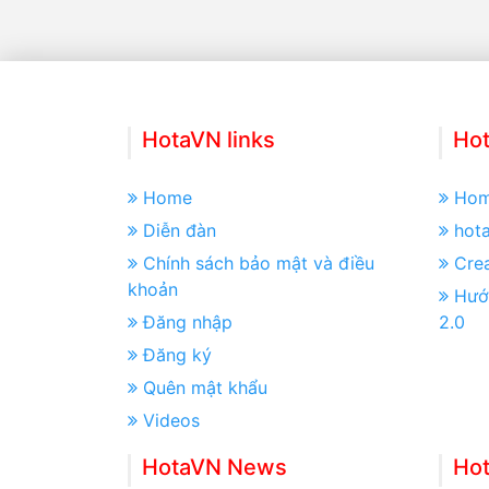
HotaVN links
Hot
Home
Ho
Diễn đàn
hot
Chính sách bảo mật và điều
Crea
khoản
Hướ
Đăng nhập
2.0
Đăng ký
Quên mật khẩu
Videos
HotaVN News
Ho