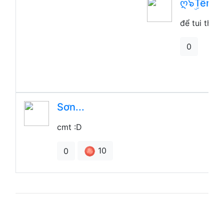
ღ๖ۣۜTếnh
để tui thêm
0
Sơn...
cmt :D
10
0