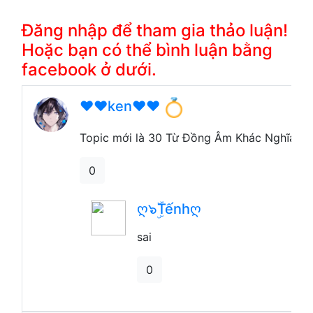
Đăng nhập để tham gia thảo luận!
Hoặc bạn có thể bình luận bằng
facebook ở dưới.
❤️❤️ken❤️❤️
Topic mới là 30 Từ Đồng Âm Khác Nghĩa T
0
ღ๖ۣۜTếnhღ
sai
0