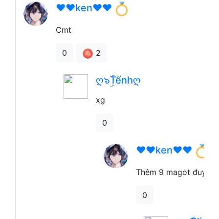
❤️❤️ken❤️❤️
Cmt
2
0
ღ๖ۣۜTếnhღ
xg
0
❤️❤️ken❤️❤️
Thêm 9 magot đuy
0