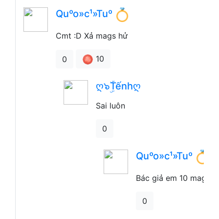
Quºo»c¹»Tuº
Cmt :D Xả mags hử
10
0
ღ๖ۣۜTếnhღ
Sai luôn
0
Quºo»c¹»Tuº
Bác giả em 10 mags đ
0