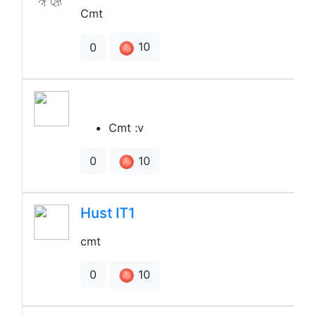
Cmt
10
0
​ ​
Cmt :v
10
0
Hust IT1
cmt
10
0