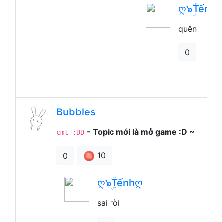
ღ๖ۣۜTếnh
quên
0
Bubbles
- Topic mới là mở game :D ~
cmt :DD
10
0
ღ๖ۣۜTếnhღ
sai ròi