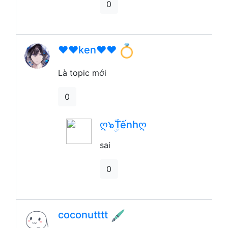
0
❤️❤️ken❤️❤️
Là topic mới
0
ღ๖ۣۜTếnhღ
sai
0
coconutttt