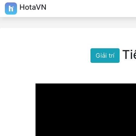
HotaVN
Ti
Giải trí