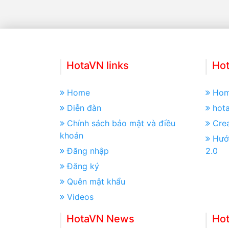
HotaVN links
Hot
Home
Ho
Diễn đàn
hot
Chính sách bảo mật và điều
Crea
khoản
Hướ
Đăng nhập
2.0
Đăng ký
Quên mật khẩu
Videos
HotaVN News
Ho