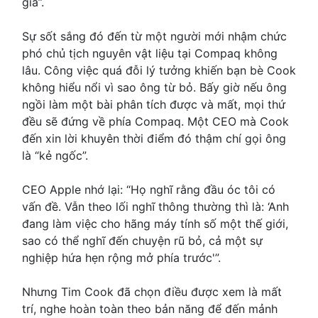
gia”.
Sự sốt sắng đó đến từ một người mới nhậm chức
phó chủ tịch nguyên vật liệu tại Compaq không
lâu. Công việc quá đỗi lý tưởng khiến bạn bè Cook
không hiểu nổi vì sao ông từ bỏ. Bấy giờ nếu ông
ngồi làm một bài phân tích được và mất, mọi thứ
đều sẽ đứng về phía Compaq. Một CEO mà Cook
đến xin lời khuyên thời điểm đó thậm chí gọi ông
là “kẻ ngốc”.
CEO Apple nhớ lại: “Họ nghĩ rằng đầu óc tôi có
vấn đề. Vẫn theo lối nghĩ thông thường thì là: ‘Anh
đang làm việc cho hãng máy tính số một thế giới,
sao có thể nghĩ đến chuyện rũ bỏ, cả một sự
nghiệp hứa hẹn rộng mở phía trước'”.
Nhưng Tim Cook đã chọn điều được xem là mất
trí, nghe hoàn toàn theo bản năng để đến mảnh