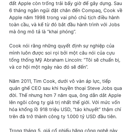
đất Apple còn trống trải bấy giờ để gây dựng. Sau
6 tháng ngắn ngủi đặt chân đến Compaq, Cook về
Apple năm 1998 trong vai phó chủ tịch điều hành
toàn cầu, và kể từ đó bắt đầu hành trình với Jobs
mà ông mô tả là “khai phóng”.
Cook nói rằng những quyết định sự nghiệp của
mình luôn được soi rọi bởi một câu nói của cựu
tổng thống Mỹ Abraham Lincoln: “Tôi sẽ chuẩn bị,
và cơ hội một ngày nào đó sẽ đến”.
Năm 2011, Tim Cook, dưới vô vàn áp lực, tiếp
quản ghế CEO sau khi huyền thoại Steve Jobs qua
đời. Thế nhưng hơn 7 năm qua, ông dẫn dắt Apple
lên ngôi công ty giá trị nhất thế giới. Với mức vốn
hóa khổng lồ 918 triệu USD, “táo khuyết” thậm chí
trên đà trở thành công ty 1.000 tỷ USD đầu tiên.
Trong tháng 5, giá cổ phiếu hãng công nghệ này