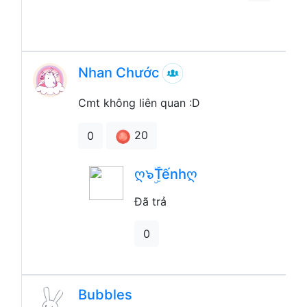
Nhan Chước
Cmt không liên quan :D
20
0
ღ๖ۣۜTếnhღ
Đã trả
0
Bubbles