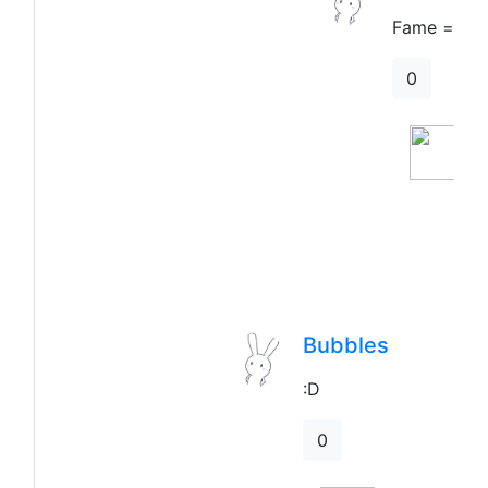
Fame = gam
0
Bubbles
:D
0