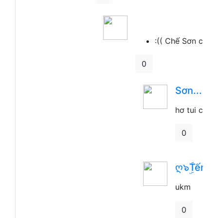
​ ​
:(( Chế Sơn cày á
0
Sơn...
hơ tui cs là
0
ღ๖ۣۜTếnh
ukm
0