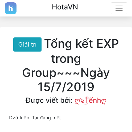
HotaVN
Tổng kết EXP
Giải trí
trong
Group~~~Ngày
15/7/2019
Được viết bởi:
ღ๖ۣۜTếnhღ
Dzô luôn. Tại đang mệt