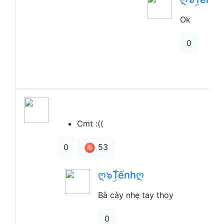
Ok
0
​ ​
Cmt :((
53
0
ღ๖ۣۜTếnhღ
Bà cày nhẹ tay thoy
0