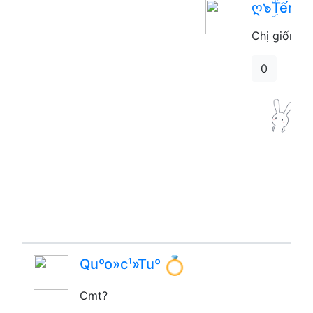
ღ๖ۣۜTếnh
Chị giống 
0
Quºo»c¹»Tuº
Cmt?