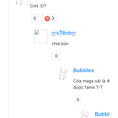
Cmt :D?
3
0
ღ๖ۣۜTếnhღ
chia bùn
0
Bubbles
Cóa mags xài là được
được fame T-T
0
Bubbles