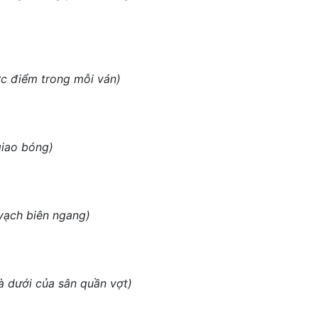
ược điểm trong mỗi ván)
giao bóng)
 vạch biên ngang)
và dưới của sân quần vợt)