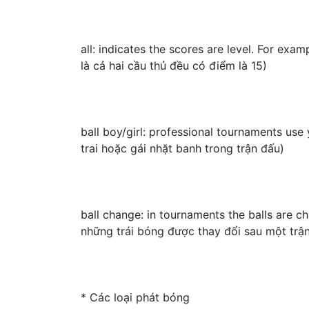
all: indicates the scores are level. For exa
là cả hai cầu thủ đều có điểm là 15)
ball boy/girl: professional tournaments use
trai hoặc gái nhặt banh trong trận đấu)
ball change: in tournaments the balls are c
những trái bóng được thay đổi sau một trậ
* Các loại phát bóng