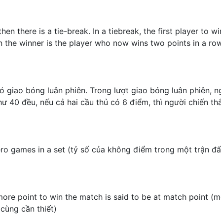
en there is a tie-break. In a tiebreak, the first player to wi
en the winner is the player who now wins two points in a ro
có giao bóng luân phiên. Trong lượt giao bóng luân phiên, 
hư 40 đều, nếu cả hai cầu thủ có 6 điểm, thì người chiến th
zero games in a set (tỷ số của không điểm trong một trận 
ore point to win the match is said to be at match point (
cùng cần thiết)