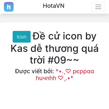
HotaVN
Đề cử icon by
Icon
Kas dễ thương quá
trời #09~~
Được viết bởi:
*•.¸♡ pєppαα
huчnhh ♡¸.•*