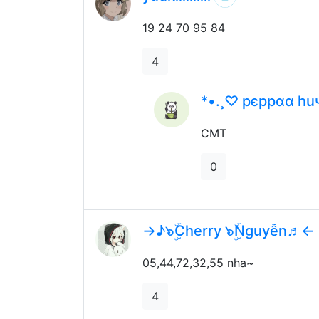
19 24 70 95 84
4
*•.¸♡ pєppαα hu
CMT
0
→♪๖ۣۜCherry ๖ۣۜNguyễn♬←
05,44,72,32,55 nha~
4