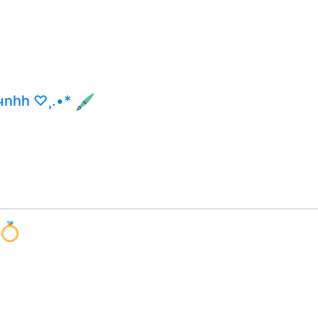
чnhh ♡¸.•*