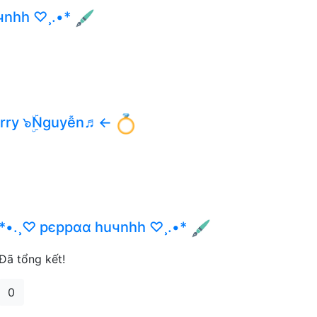
чnhh ♡¸.•*
erry ๖ۣۜNguyễn♬←
*•.¸♡ pєppαα huчnhh ♡¸.•*
Đã tổng kết!
0