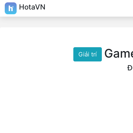
HotaVN
Game
Giải trí
Đ