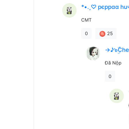
*•.¸♡ pєppαα hu
CMT
25
0
→♪๖ۣۜCh
Đã Nộp
0