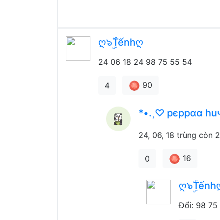
ღ๖ۣۜTếnhღ
24 06 18 24 98 75 55 54
90
4
*•.¸♡ pєppαα hu
24, 06, 18 trùng còn 
16
0
ღ๖ۣۜTếnh
Đổi: 98 75