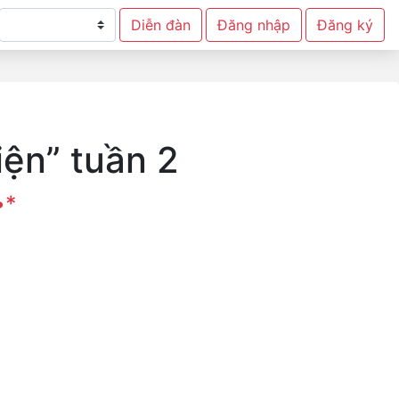
Diễn đàn
Đăng nhập
Đăng ký
iện” tuần 2
•*