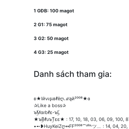
1 GĐB: 100 magot
2 G1: 75 magot
3 G2: 50 magot
4 G3: 25 magot
Danh sách tham gia:
ʚ★Iйνเşเвℓëღℳąй²⁰⁰⁸★ɞ
✰Like a boss✰
๖ۣۜMαɾbℓε-๖ۣۜL
★๖ۣۜBℓυ๖ۣۜTεε★ : 17, 10, 18, 03, 06, 09, 100, 8
•➻❥HuyKeiZღ↭FF²⁰⁰⁸⁀ᶦᵈᵒᶫツ﹏ : 14, 04, 20, 0