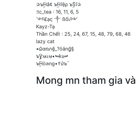
✰๖ۣۜHắ¢ ๖ۣۜHĭệρ ๖ۣۜSĩ✰
:tc_tea : 16, 11, 6, 5
༺₤ạς ༒ ßốเ༻
Kayz-Tạ
Thần Chết : 25, 24, 67, 15, 48, 79, 68, 46
lazy cat
•ѽɑռภḛ̃_?öäng̰̃§
๖ۣۜƔ:ʉะʉ•↬ƙιι↫
๖ۣۜHòลng•†ử๖ۜ
Mong mn tham gia và l