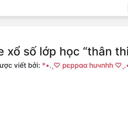
 xổ số lớp học “thân th
ược viết bởi:
*•.¸♡ pєppαα huчnhh ♡¸.