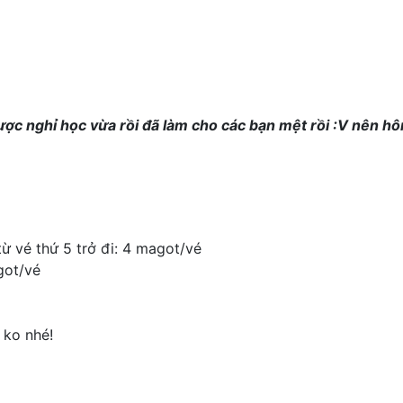
ợc nghỉ học vừa rồi đã làm cho các bạn mệt rồi :V nên h
từ vé thứ 5 trở đi: 4 magot/vé
got/vé
 ko nhé!