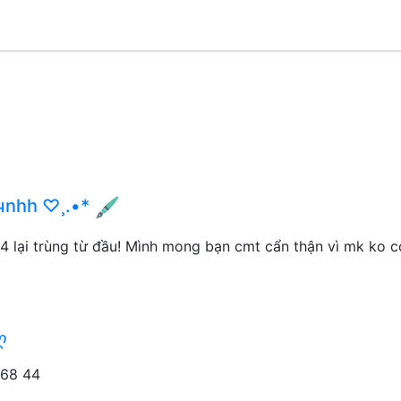
чnhh ♡¸.•*
24 lại trùng từ đầu! Mình mong bạn cmt cẩn thận vì mk ko c
ღ
 68 44