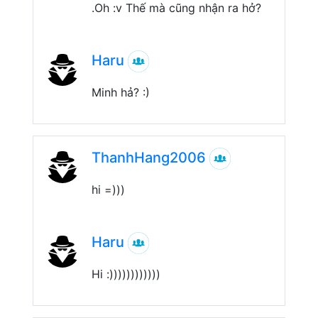
.Oh :v Thế mà cũng nhận ra hở?
Haru
Minh hả? :)
ThanhHang2006
hi =)))
Haru
Hi :))))))))))))