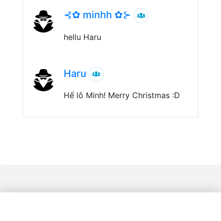
⊰✿ minhh ✿⊱
hellu Haru
Haru
Hế lô Minh! Merry Christmas :D