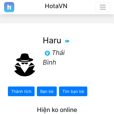
HotaVN
Haru
Thái
Bình
Thành tích
Bạn bè
Tìm bạn bè
Hiện ko online