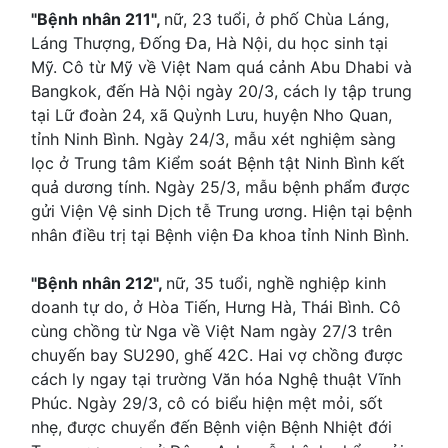
"Bệnh nhân 211",
nữ, 23 tuổi, ở phố Chùa Láng,
Láng Thượng, Đống Đa, Hà Nội, du học sinh tại
Mỹ. Cô từ Mỹ về Việt Nam quá cảnh Abu Dhabi và
Bangkok, đến Hà Nội ngày 20/3, cách ly tập trung
tại Lữ đoàn 24, xã Quỳnh Lưu, huyện Nho Quan,
tỉnh Ninh Bình. Ngày 24/3, mẫu xét nghiệm sàng
lọc ở Trung tâm Kiểm soát Bệnh tật Ninh Bình kết
quả dương tính. Ngày 25/3, mẫu bệnh phẩm được
gửi Viện Vệ sinh Dịch tễ Trung ương. Hiện tại bệnh
nhân điều trị tại Bệnh viện Đa khoa tỉnh Ninh Bình.
"Bệnh nhân 212",
nữ, 35 tuổi, nghề nghiệp kinh
doanh tự do, ở Hòa Tiến, Hưng Hà, Thái Bình. Cô
cùng chồng từ Nga về Việt Nam ngày 27/3 trên
chuyến bay SU290, ghế 42C. Hai vợ chồng được
cách ly ngay tại trường Văn hóa Nghệ thuật Vĩnh
Phúc. Ngày 29/3, cô có biểu hiện mệt mỏi, sốt
nhẹ, được chuyển đến Bệnh viện Bệnh Nhiệt đới