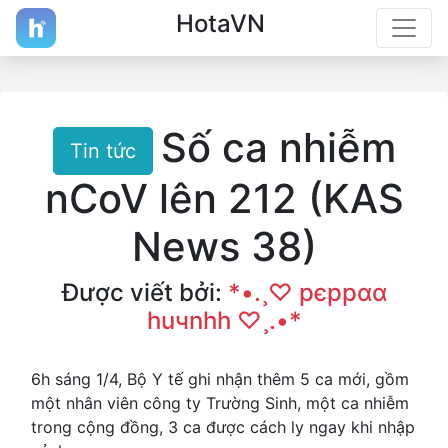
HotaVN
Số ca nhiễm
Tin tức
nCoV lên 212 (KAS
News 38)
Được viết bởi:
*•.¸♡ pєppαα
huчnhh ♡¸.•*
6h sáng 1/4, Bộ Y tế ghi nhận thêm 5 ca mới, gồm
một nhân viên công ty Trường Sinh, một ca nhiễm
trong cộng đồng, 3 ca được cách ly ngay khi nhập