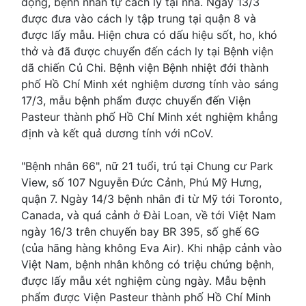
động, bệnh nhân tự cách ly tại nhà. Ngày 13/3
được đưa vào cách ly tập trung tại quận 8 và
được lấy mẫu. Hiện chưa có dấu hiệu sốt, ho, khó
thở và đã được chuyển đến cách ly tại Bệnh viện
dã chiến Củ Chi. Bệnh viện Bệnh nhiệt đới thành
phố Hồ Chí Minh xét nghiệm dương tính vào sáng
17/3, mẫu bệnh phẩm được chuyển đến Viện
Pasteur thành phố Hồ Chí Minh xét nghiệm khẳng
định và kết quả dương tính với nCoV.
"Bệnh nhân 66", nữ 21 tuổi, trú tại Chung cư Park
View, số 107 Nguyễn Đức Cảnh, Phú Mỹ Hưng,
quận 7. Ngày 14/3 bệnh nhân đi từ Mỹ tới Toronto,
Canada, và quá cảnh ở Đài Loan, về tới Việt Nam
ngày 16/3 trên chuyến bay BR 395, số ghế 6G
(của hãng hàng không Eva Air). Khi nhập cảnh vào
Việt Nam, bệnh nhân không có triệu chứng bệnh,
được lấy mẫu xét nghiệm cùng ngày. Mẫu bệnh
phẩm được Viện Pasteur thành phố Hồ Chí Minh