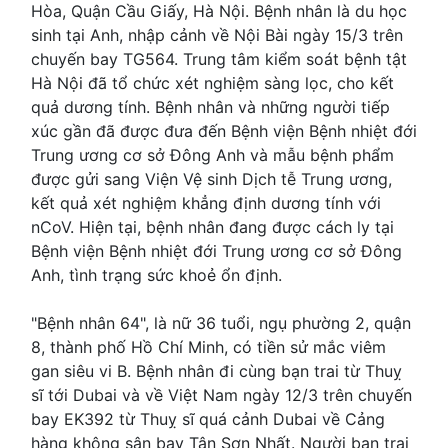
Hòa, Quận Cầu Giấy, Hà Nội. Bệnh nhân là du học
sinh tại Anh, nhập cảnh về Nội Bài ngày 15/3 trên
chuyến bay TG564. Trung tâm kiểm soát bệnh tật
Hà Nội đã tổ chức xét nghiệm sàng lọc, cho kết
quả dương tính. Bệnh nhân và những người tiếp
xúc gần đã được đưa đến Bệnh viện Bệnh nhiệt đới
Trung ương cơ sở Đông Anh và mẫu bệnh phẩm
được gửi sang Viện Vệ sinh Dịch tễ Trung ương,
kết quả xét nghiệm khẳng định dương tính với
nCoV. Hiện tại, bệnh nhân đang được cách ly tại
Bệnh viện Bệnh nhiệt đới Trung ương cơ sở Đông
Anh, tình trạng sức khoẻ ổn định.
"Bệnh nhân 64", là nữ 36 tuổi, ngụ phường 2, quận
8, thành phố Hồ Chí Minh, có tiền sử mắc viêm
gan siêu vi B. Bệnh nhân đi cùng bạn trai từ Thuỵ
sĩ tới Dubai và về Việt Nam ngày 12/3 trên chuyến
bay EK392 từ Thuỵ sĩ quá cảnh Dubai về Cảng
hàng không sân bay Tân Sơn Nhất. Người bạn trai