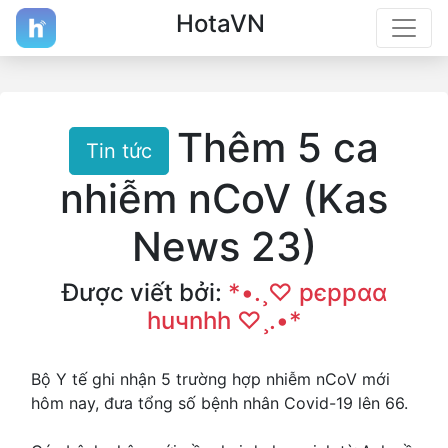
HotaVN
Thêm 5 ca
Tin tức
nhiễm nCoV (Kas
News 23)
Được viết bởi:
*•.¸♡ pєppαα
huчnhh ♡¸.•*
Bộ Y tế ghi nhận 5 trường hợp nhiễm nCoV mới
hôm nay, đưa tổng số bệnh nhân Covid-19 lên 66.